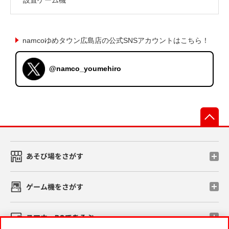
namcoゆめタウン広島店の公式SNSアカウントはこちら！
@namco_youmehiro
先
あそび場をさがす
ゲーム機をさがす
スマホ・PCであそぶ