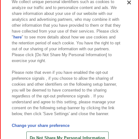
We collect unique personal identifiers such as cookies to
analyze our traffic and to personalize content and ads. We
イベント・キャンペーン
share information about your use of our website with our
analytics and advertising partners, who may combine it with
other information that you have provided to them or that they
have collected from your use of their services. Please click
"
here
" to see more details about how we use cookies and
関連会社
サステナビリティ
サイトポリシー
the retention period of each cookie. You have the right to opt
out of our sharing of your information with our partners.
プライバシーポリシー
ウェブアクセシビリティ方針と検証結果
Please click [Do Not Share My Personal Information] to
exercise your right.
お取引先さまとともに
食品のご提供について
カスタマーハラスメント対応方針
よくあるご質問・お問い合わせ
Please note that even if you have enabled the opt-out
preference signals , if you choose to allow the sharing of
cookies and other identifiers on the following setup banner,
you will be deemed to have consented to the sharing
regardless of the opt-out preference signals . If you
understand and agree to this setting, please manage your
consent on the following setup banner by clicking the link
below, then click 'Save Settings' and close the banner.
©Bandai Namco Amusement Inc.
©Bandai Namco Amusement Lab Inc.
Change your share preference
©Bandai Namco Experience Inc.
©HANAYASHIKI Co., Ltd. All Rights Reserved.
Do Not Share My Personal Information