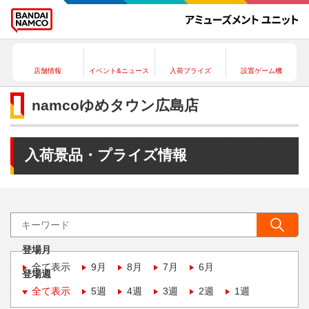
店舗情報
イベント&ニュース
入荷プライズ
設置ゲーム機
namcoゆめタウン広島店
入荷景品・プライズ情報
登場月
全て表示
9月
8月
7月
6月
登場週
全て表示
5週
4週
3週
2週
1週