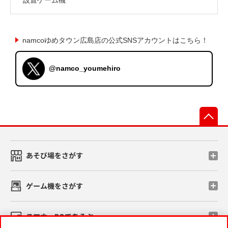
namcoゆめタウン広島店の公式SNSアカウントはこちら！
@namco_youmehiro
先
あそび場をさがす
ゲーム機をさがす
スマホ・PCであそぶ