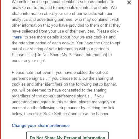
We collect unique personal identifiers such as cookies to
analyze our traffic and to personalize content and ads. We
イベント・キャンペーン
share information about your use of our website with our
analytics and advertising partners, who may combine it with
other information that you have provided to them or that they
have collected from your use of their services. Please click
"
here
" to see more details about how we use cookies and
関連会社
サステナビリティ
サイトポリシー
the retention period of each cookie. You have the right to opt
out of our sharing of your information with our partners.
プライバシーポリシー
ウェブアクセシビリティ方針と検証結果
Please click [Do Not Share My Personal Information] to
exercise your right.
お取引先さまとともに
食品のご提供について
カスタマーハラスメント対応方針
よくあるご質問・お問い合わせ
Please note that even if you have enabled the opt-out
preference signals , if you choose to allow the sharing of
cookies and other identifiers on the following setup banner,
you will be deemed to have consented to the sharing
regardless of the opt-out preference signals . If you
understand and agree to this setting, please manage your
consent on the following setup banner by clicking the link
below, then click 'Save Settings' and close the banner.
©Bandai Namco Amusement Inc.
©Bandai Namco Amusement Lab Inc.
Change your share preference
©Bandai Namco Experience Inc.
©HANAYASHIKI Co., Ltd. All Rights Reserved.
Do Not Share My Personal Information