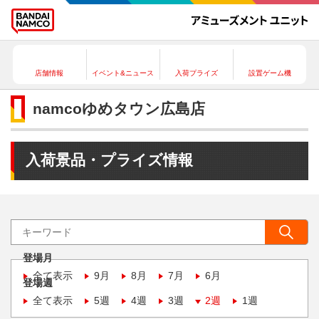
店舗情報
イベント&ニュース
入荷プライズ
設置ゲーム機
namcoゆめタウン広島店
入荷景品・プライズ情報
登場月
全て表示
9月
8月
7月
6月
登場週
全て表示
5週
4週
3週
2週
1週