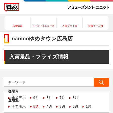
店舗情報
イベント&ニュース
入荷プライズ
設置ゲーム機
namcoゆめタウン広島店
入荷景品・プライズ情報
登場月
全て表示
9月
8月
7月
6月
登場週
全て表示
5週
4週
3週
2週
1週