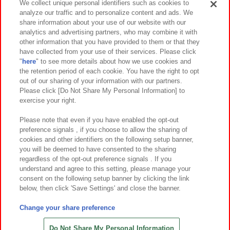
We collect unique personal identifiers such as cookies to
analyze our traffic and to personalize content and ads. We
イベント・キャンペーン
share information about your use of our website with our
analytics and advertising partners, who may combine it with
other information that you have provided to them or that they
have collected from your use of their services. Please click
"
here
" to see more details about how we use cookies and
関連会社
サステナビリティ
サイトポリシー
the retention period of each cookie. You have the right to opt
out of our sharing of your information with our partners.
プライバシーポリシー
ウェブアクセシビリティ方針と検証結果
Please click [Do Not Share My Personal Information] to
exercise your right.
お取引先さまとともに
食品のご提供について
カスタマーハラスメント対応方針
よくあるご質問・お問い合わせ
Please note that even if you have enabled the opt-out
preference signals , if you choose to allow the sharing of
cookies and other identifiers on the following setup banner,
you will be deemed to have consented to the sharing
regardless of the opt-out preference signals . If you
understand and agree to this setting, please manage your
consent on the following setup banner by clicking the link
below, then click 'Save Settings' and close the banner.
©Bandai Namco Amusement Inc.
©Bandai Namco Amusement Lab Inc.
Change your share preference
©Bandai Namco Experience Inc.
©HANAYASHIKI Co., Ltd. All Rights Reserved.
Do Not Share My Personal Information