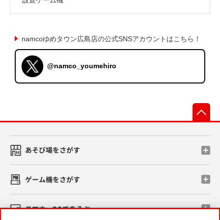
namcoゆめタウン広島店の公式SNSアカウントはこちら！
@namco_youmehiro
先
あそび場をさがす
ゲーム機をさがす
スマホ・PCであそぶ