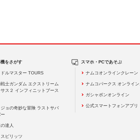
ム機をさがす
スマホ・PCであそぶ
ドルマスター TOURS
ナムコオンラインクレーン
動戦士ガンダム エクストリーム
ナムコパークス オンライ
ーサス２ インフィニットブース
ガシャポンオンライン
公式スマートフォンアプリ
ョジョの奇妙な冒険 ラストサバ
バー
鼓の達人
りスピリッツ