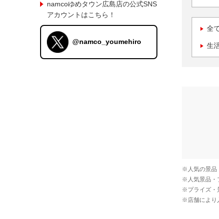
namcoゆめタウン広島店の公式SNS
アカウントはこちら！
全
@namco_youmehiro
生