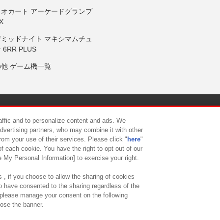
リオカート アーケードグランプ
X
岸ミッドナイト マキシマムチュ
 6RR PLUS
の他 ゲーム機一覧
サイトポリシー
プライバシーポリシー
ウェブアクセシビリティ方
raffic and to personalize content and ads. We
advertising partners, who may combine it with other
rom your use of their services. Please click "
here
"
供について
カスタマーハラスメント対応方針
よくあるご質問・
f each cookie. You have the right to opt out of our
e My Personal Information] to exercise your right.
 , if you choose to allow the sharing of cookies
to have consented to the sharing regardless of the
, please manage your consent on the following
lose the banner.
ndai Namco Amusement Lab Inc.
©Bandai Namco Experience Inc.
©HANAY