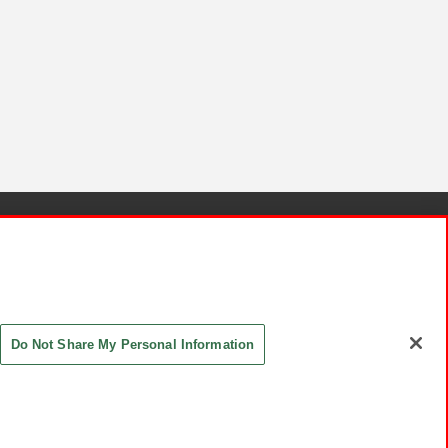
針と検証結果
お取引先さまとともに
お問い合わせ
Do Not Share My Personal Information
ASHIKI Co., Ltd. All Rights Reserved.