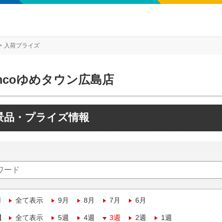
入荷プライズ
mcoゆめタウン広島店
景品・プライズ情報
月
全て表示
9月
8月
7月
6月
週
全て表示
5週
4週
3週
2週
1週