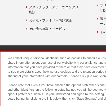
マ
アスレチック・スポーツエンタメ
リD
施設
湾
お子様・ファミリー向け施設
ーン
その他の施設・サービス
そ
関連会社
サステナビリティ
We collect unique personal identifiers such as cookies to analyze our t
share information about your use of our website with our analytics and 
information that you have provided to them or that they have collected f
食品のご提
to see more details about how we use cookies and the retention period o
sharing of your information with our partners. Please click [Do Not Shar
Please note that even if you have enabled the opt-out preference signals
and other identifiers on the following setup banner, you will be deemed 
opt-out preference signals . If you understand and agree to this setting
setup banner by clicking the link below, then click 'Save Settings' and c
©Bandai Namco Amusement Inc.
©Ba