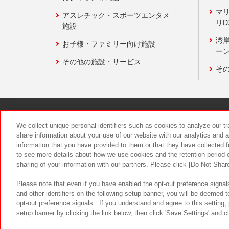
マ
アスレチック・スポーツエンタメ
リD
施設
湾
お子様・ファミリー向け施設
ーン
その他の施設・サービス
そ
関連会社
サステナビリティ
We collect unique personal identifiers such as cookies to analyze our t
share information about your use of our website with our analytics and 
information that you have provided to them or that they have collected f
食品のご提
to see more details about how we use cookies and the retention period o
sharing of your information with our partners. Please click [Do Not Shar
Please note that even if you have enabled the opt-out preference signals
and other identifiers on the following setup banner, you will be deemed 
opt-out preference signals . If you understand and agree to this setting
setup banner by clicking the link below, then click 'Save Settings' and c
©Bandai Namco Amusement Inc.
©Ba