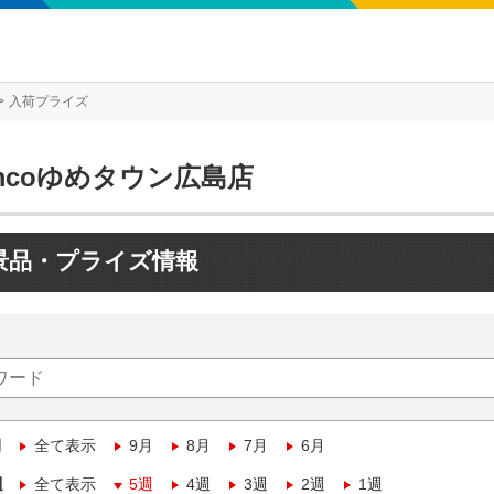
入荷プライズ
mcoゆめタウン広島店
景品・プライズ情報
月
全て表示
9月
8月
7月
6月
週
全て表示
5週
4週
3週
2週
1週