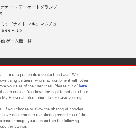
リオカート アーケードグランプ
X
岸ミッドナイト マキシマムチュ
 6RR PLUS
の他 ゲーム機一覧
サイトポリシー
プライバシーポリシー
ウェブアクセシビリティ方
raffic and to personalize content and ads. We
advertising partners, who may combine it with other
rom your use of their services. Please click "
here
"
供について
カスタマーハラスメント対応方針
よくあるご質問・
f each cookie. You have the right to opt out of our
e My Personal Information] to exercise your right.
 , if you choose to allow the sharing of cookies
to have consented to the sharing regardless of the
, please manage your consent on the following
lose the banner.
ndai Namco Amusement Lab Inc.
©Bandai Namco Experience Inc.
©HANAY