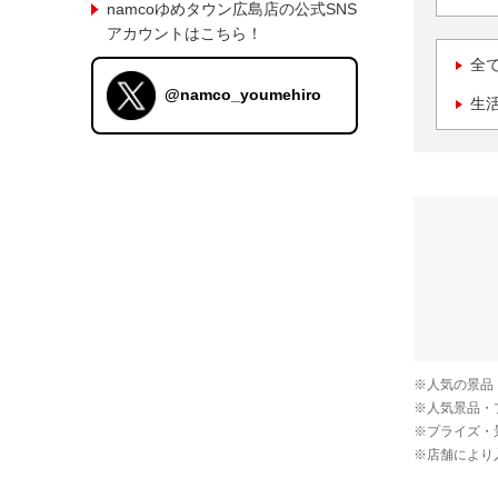
namcoゆめタウン広島店の公式SNS
アカウントはこちら！
全
@namco_youmehiro
生