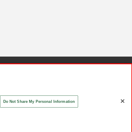
針と検証結果
お取引先さまとともに
お問い合わせ
Do Not Share My Personal Information
ASHIKI Co., Ltd. All Rights Reserved.