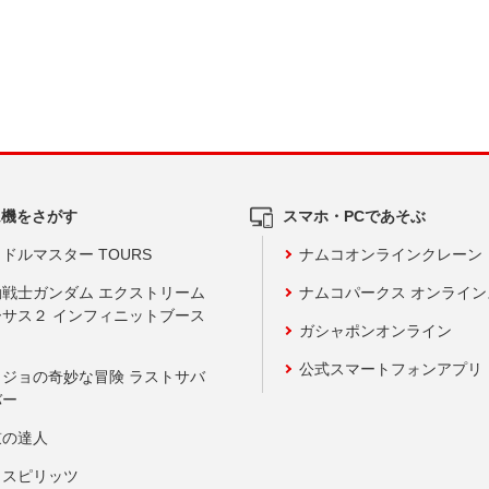
ム機をさがす
スマホ・PCであそぶ
ドルマスター TOURS
ナムコオンラインクレーン
動戦士ガンダム エクストリーム
ナムコパークス オンライ
ーサス２ インフィニットブース
ガシャポンオンライン
公式スマートフォンアプリ
ョジョの奇妙な冒険 ラストサバ
バー
鼓の達人
りスピリッツ