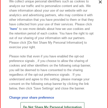
We collect unique personal identifiers such as cookies to
analyze our traffic and to personalize content and ads. We
イベント・キャンペーン
share information about your use of our website with our
analytics and advertising partners, who may combine it with
other information that you have provided to them or that they
have collected from your use of their services. Please click
"
here
" to see more details about how we use cookies and
関連会社
サステナビリティ
サイトポリシー
the retention period of each cookie. You have the right to opt
out of our sharing of your information with our partners.
プライバシーポリシー
ウェブアクセシビリティ方針と検証結果
Please click [Do Not Share My Personal Information] to
exercise your right.
お取引先さまとともに
食品のご提供について
カスタマーハラスメント対応方針
よくあるご質問・お問い合わせ
Please note that even if you have enabled the opt-out
preference signals , if you choose to allow the sharing of
cookies and other identifiers on the following setup banner,
you will be deemed to have consented to the sharing
regardless of the opt-out preference signals . If you
understand and agree to this setting, please manage your
consent on the following setup banner by clicking the link
below, then click 'Save Settings' and close the banner.
©Bandai Namco Amusement Inc.
©Bandai Namco Amusement Lab Inc.
Change your share preference
©Bandai Namco Experience Inc.
©HANAYASHIKI Co., Ltd. All Rights Reserved.
Do Not Share My Personal Information