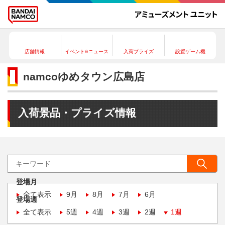
店舗情報
イベント&ニュース
入荷プライズ
設置ゲーム機
namcoゆめタウン広島店
入荷景品・プライズ情報
登場月
全て表示
9月
8月
7月
6月
登場週
全て表示
5週
4週
3週
2週
1週