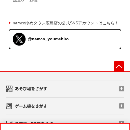
namcoゆめタウン広島店の公式SNSアカウントはこちら！
@namco_youmehiro
先
あそび場をさがす
ゲーム機をさがす
スマホ・PCであそぶ