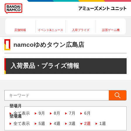
店舗情報
イベント&ニュース
入荷プライズ
設置ゲーム機
namcoゆめタウン広島店
入荷景品・プライズ情報
登場月
全て表示
9月
8月
7月
6月
登場週
全て表示
5週
4週
3週
2週
1週