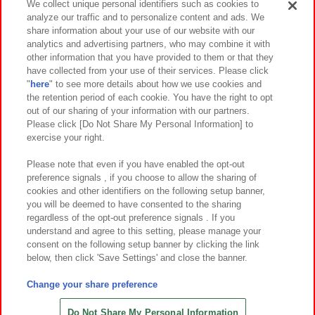
We collect unique personal identifiers such as cookies to
analyze our traffic and to personalize content and ads. We
イベント・キャンペーン
share information about your use of our website with our
analytics and advertising partners, who may combine it with
other information that you have provided to them or that they
have collected from your use of their services. Please click
"
here
" to see more details about how we use cookies and
関連会社
サステナビリティ
サイトポリシー
the retention period of each cookie. You have the right to opt
out of our sharing of your information with our partners.
プライバシーポリシー
ウェブアクセシビリティ方針と検証結果
Please click [Do Not Share My Personal Information] to
exercise your right.
お取引先さまとともに
食品のご提供について
カスタマーハラスメント対応方針
よくあるご質問・お問い合わせ
Please note that even if you have enabled the opt-out
preference signals , if you choose to allow the sharing of
cookies and other identifiers on the following setup banner,
you will be deemed to have consented to the sharing
regardless of the opt-out preference signals . If you
understand and agree to this setting, please manage your
consent on the following setup banner by clicking the link
below, then click 'Save Settings' and close the banner.
©Bandai Namco Amusement Inc.
©Bandai Namco Amusement Lab Inc.
Change your share preference
©Bandai Namco Experience Inc.
©HANAYASHIKI Co., Ltd. All Rights Reserved.
Do Not Share My Personal Information