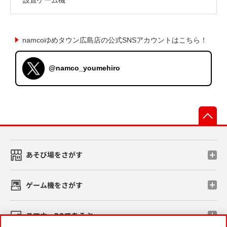
namcoゆめタウン広島店の公式SNSアカウントはこちら！
@namco_youmehiro
先
あそび場をさがす
ゲーム機をさがす
スマホ・PCであそぶ