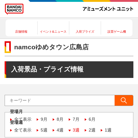
店舗情報
イベント&ニュース
入荷プライズ
設置ゲーム機
namcoゆめタウン広島店
入荷景品・プライズ情報
登場月
全て表示
9月
8月
7月
6月
登場週
全て表示
5週
4週
3週
2週
1週