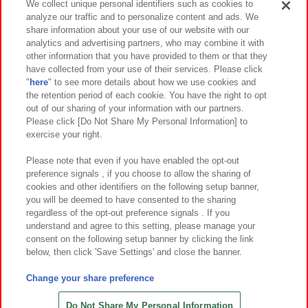
We collect unique personal identifiers such as cookies to
analyze our traffic and to personalize content and ads. We
イベント・キャンペーン
share information about your use of our website with our
analytics and advertising partners, who may combine it with
other information that you have provided to them or that they
have collected from your use of their services. Please click
"
here
" to see more details about how we use cookies and
関連会社
サステナビリティ
サイトポリシー
the retention period of each cookie. You have the right to opt
out of our sharing of your information with our partners.
プライバシーポリシー
ウェブアクセシビリティ方針と検証結果
Please click [Do Not Share My Personal Information] to
exercise your right.
お取引先さまとともに
食品のご提供について
カスタマーハラスメント対応方針
よくあるご質問・お問い合わせ
Please note that even if you have enabled the opt-out
preference signals , if you choose to allow the sharing of
cookies and other identifiers on the following setup banner,
you will be deemed to have consented to the sharing
regardless of the opt-out preference signals . If you
understand and agree to this setting, please manage your
consent on the following setup banner by clicking the link
below, then click 'Save Settings' and close the banner.
©Bandai Namco Amusement Inc.
©Bandai Namco Amusement Lab Inc.
Change your share preference
©Bandai Namco Experience Inc.
©HANAYASHIKI Co., Ltd. All Rights Reserved.
Do Not Share My Personal Information