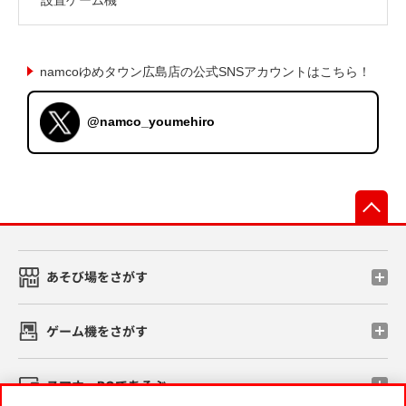
namcoゆめタウン広島店の公式SNSアカウントはこちら！
@namco_youmehiro
先
あそび場をさがす
ゲーム機をさがす
スマホ・PCであそぶ