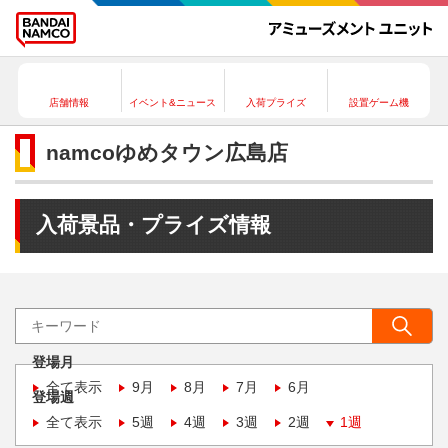
店舗情報
イベント&ニュース
入荷プライズ
設置ゲーム機
namcoゆめタウン広島店
入荷景品・プライズ情報
登場月
全て表示
9月
8月
7月
6月
登場週
全て表示
5週
4週
3週
2週
1週