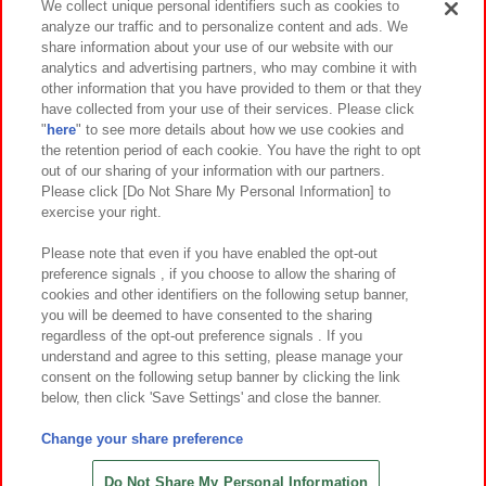
We collect unique personal identifiers such as cookies to
analyze our traffic and to personalize content and ads. We
イベント・キャンペーン
share information about your use of our website with our
analytics and advertising partners, who may combine it with
other information that you have provided to them or that they
have collected from your use of their services. Please click
"
here
" to see more details about how we use cookies and
関連会社
サステナビリティ
サイトポリシー
the retention period of each cookie. You have the right to opt
out of our sharing of your information with our partners.
プライバシーポリシー
ウェブアクセシビリティ方針と検証結果
Please click [Do Not Share My Personal Information] to
exercise your right.
お取引先さまとともに
食品のご提供について
カスタマーハラスメント対応方針
よくあるご質問・お問い合わせ
Please note that even if you have enabled the opt-out
preference signals , if you choose to allow the sharing of
cookies and other identifiers on the following setup banner,
you will be deemed to have consented to the sharing
regardless of the opt-out preference signals . If you
understand and agree to this setting, please manage your
consent on the following setup banner by clicking the link
below, then click 'Save Settings' and close the banner.
©Bandai Namco Amusement Inc.
©Bandai Namco Amusement Lab Inc.
Change your share preference
©Bandai Namco Experience Inc.
©HANAYASHIKI Co., Ltd. All Rights Reserved.
Do Not Share My Personal Information