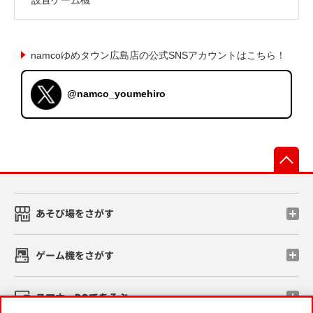
namcoゆめタウン広島店の公式SNSアカウントはこちら！
@namco_youmehiro
先
あそび場をさがす
ゲーム機をさがす
スマホ・PCであそぶ