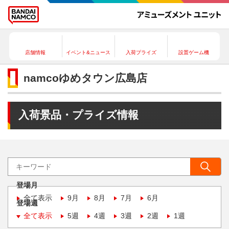
店舗情報
イベント&ニュース
入荷プライズ
設置ゲーム機
namcoゆめタウン広島店
入荷景品・プライズ情報
登場月
全て表示
9月
8月
7月
6月
登場週
全て表示
5週
4週
3週
2週
1週