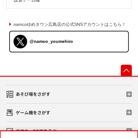
namcoゆめタウン広島店の公式SNSアカウントはこちら！
@namco_youmehiro
先
あそび場をさがす
ゲーム機をさがす
スマホ・PCであそぶ