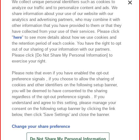
We collect unique personal identifiers such as cookies to
analyze our traffic and to personalize content and ads. We
イベント・キャンペーン
share information about your use of our website with our
analytics and advertising partners, who may combine it with
other information that you have provided to them or that they
have collected from your use of their services. Please click
"
here
" to see more details about how we use cookies and
関連会社
サステナビリティ
サイトポリシー
the retention period of each cookie. You have the right to opt
out of our sharing of your information with our partners.
プライバシーポリシー
ウェブアクセシビリティ方針と検証結果
Please click [Do Not Share My Personal Information] to
exercise your right.
お取引先さまとともに
食品のご提供について
カスタマーハラスメント対応方針
よくあるご質問・お問い合わせ
Please note that even if you have enabled the opt-out
preference signals , if you choose to allow the sharing of
cookies and other identifiers on the following setup banner,
you will be deemed to have consented to the sharing
regardless of the opt-out preference signals . If you
understand and agree to this setting, please manage your
consent on the following setup banner by clicking the link
below, then click 'Save Settings' and close the banner.
©Bandai Namco Amusement Inc.
©Bandai Namco Amusement Lab Inc.
Change your share preference
©Bandai Namco Experience Inc.
©HANAYASHIKI Co., Ltd. All Rights Reserved.
Do Not Share My Personal Information