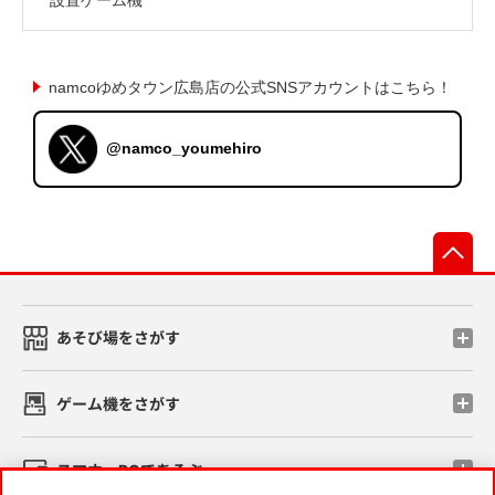
namcoゆめタウン広島店の公式SNSアカウントはこちら！
@namco_youmehiro
先
あそび場をさがす
ゲーム機をさがす
スマホ・PCであそぶ