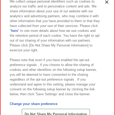
We collect unique personal identifiers such as cookies to
analyze our traffic and to personalize content and ads. We
イベント・キャンペーン
share information about your use of our website with our
analytics and advertising partners, who may combine it with
other information that you have provided to them or that they
have collected from your use of their services. Please click
"
here
" to see more details about how we use cookies and
関連会社
サステナビリティ
サイトポリシー
the retention period of each cookie. You have the right to opt
out of our sharing of your information with our partners.
プライバシーポリシー
ウェブアクセシビリティ方針と検証結果
Please click [Do Not Share My Personal Information] to
exercise your right.
お取引先さまとともに
食品のご提供について
カスタマーハラスメント対応方針
よくあるご質問・お問い合わせ
Please note that even if you have enabled the opt-out
preference signals , if you choose to allow the sharing of
cookies and other identifiers on the following setup banner,
you will be deemed to have consented to the sharing
regardless of the opt-out preference signals . If you
understand and agree to this setting, please manage your
consent on the following setup banner by clicking the link
below, then click 'Save Settings' and close the banner.
©Bandai Namco Amusement Inc.
©Bandai Namco Amusement Lab Inc.
Change your share preference
©Bandai Namco Experience Inc.
©HANAYASHIKI Co., Ltd. All Rights Reserved.
Do Not Share My Personal Information