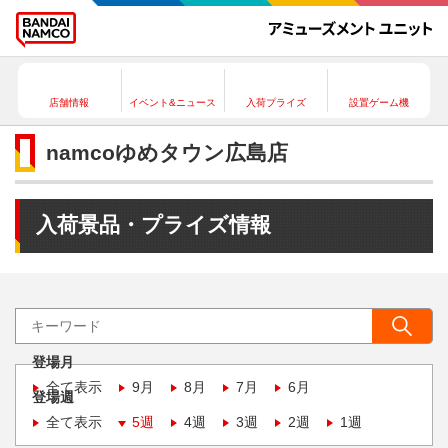
店舗情報
イベント&ニュース
入荷プライズ
設置ゲーム機
namcoゆめタウン広島店
入荷景品・プライズ情報
登場月
全て表示
9月
8月
7月
6月
登場週
全て表示
5週
4週
3週
2週
1週