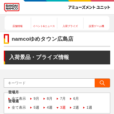
店舗情報
イベント&ニュース
入荷プライズ
設置ゲーム機
namcoゆめタウン広島店
入荷景品・プライズ情報
登場月
全て表示
9月
8月
7月
6月
登場週
全て表示
5週
4週
3週
2週
1週