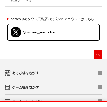
namcoゆめタウン広島店の公式SNSアカウントはこちら！
@namco_youmehiro
先
あそび場をさがす
ゲーム機をさがす
スマホ・PCであそぶ