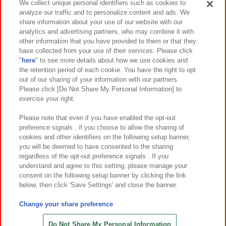
We collect unique personal identifiers such as cookies to
analyze our traffic and to personalize content and ads. We
イベント・キャンペーン
share information about your use of our website with our
analytics and advertising partners, who may combine it with
other information that you have provided to them or that they
have collected from your use of their services. Please click
"
here
" to see more details about how we use cookies and
関連会社
サステナビリティ
サイトポリシー
the retention period of each cookie. You have the right to opt
out of our sharing of your information with our partners.
プライバシーポリシー
ウェブアクセシビリティ方針と検証結果
Please click [Do Not Share My Personal Information] to
exercise your right.
お取引先さまとともに
食品のご提供について
カスタマーハラスメント対応方針
よくあるご質問・お問い合わせ
Please note that even if you have enabled the opt-out
preference signals , if you choose to allow the sharing of
cookies and other identifiers on the following setup banner,
you will be deemed to have consented to the sharing
regardless of the opt-out preference signals . If you
understand and agree to this setting, please manage your
consent on the following setup banner by clicking the link
below, then click 'Save Settings' and close the banner.
©Bandai Namco Amusement Inc.
©Bandai Namco Amusement Lab Inc.
Change your share preference
©Bandai Namco Experience Inc.
©HANAYASHIKI Co., Ltd. All Rights Reserved.
Do Not Share My Personal Information