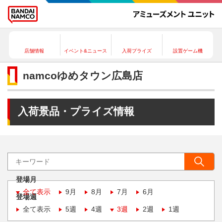
店舗情報
イベント&ニュース
入荷プライズ
設置ゲーム機
namcoゆめタウン広島店
入荷景品・プライズ情報
登場月
全て表示
9月
8月
7月
6月
登場週
全て表示
5週
4週
3週
2週
1週