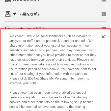
ゲーム機をさがす
スマホ・PCであそぶ
We collect unique personal identifiers such as cookies to
analyze our traffic and to personalize content and ads. We
イベント・キャンペーン
share information about your use of our website with our
analytics and advertising partners, who may combine it with
other information that you have provided to them or that they
have collected from your use of their services. Please click
"
here
" to see more details about how we use cookies and
関連会社
サステナビリティ
サイトポリシー
the retention period of each cookie. You have the right to opt
out of our sharing of your information with our partners.
プライバシーポリシー
ウェブアクセシビリティ方針と検証結果
Please click [Do Not Share My Personal Information] to
exercise your right.
お取引先さまとともに
食品のご提供について
カスタマーハラスメント対応方針
よくあるご質問・お問い合わせ
Please note that even if you have enabled the opt-out
preference signals , if you choose to allow the sharing of
cookies and other identifiers on the following setup banner,
you will be deemed to have consented to the sharing