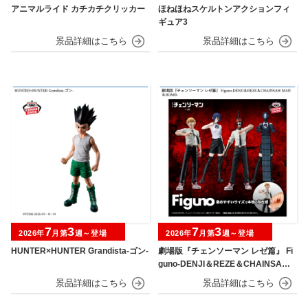
アニマルライド カチカチクリッカー
ほねほねスケルトンアクションフィ
ギュア3
7
3
7
3
2026年
月第
週～登場
2026年
月第
週～登場
HUNTER×HUNTER Grandista-ゴン-
劇場版『チェンソーマン レゼ篇』 Fi
guno-DENJI＆REZE＆CHAINSAW
MAN＆BOMB-