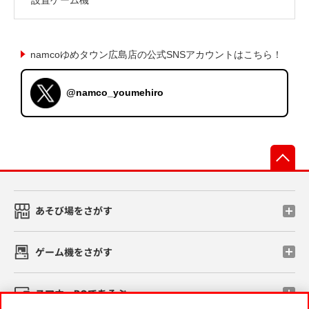
namcoゆめタウン広島店の公式SNSアカウントはこちら！
@namco_youmehiro
先
あそび場をさがす
ゲーム機をさがす
スマホ・PCであそぶ