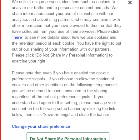
We collect unique personal identifiers such as cookies to
analyze our traffic and to personalize content and ads. We
イベント・キャンペーン
share information about your use of our website with our
analytics and advertising partners, who may combine it with
other information that you have provided to them or that they
have collected from your use of their services. Please click
"
here
" to see more details about how we use cookies and
関連会社
サステナビリティ
サイトポリシー
the retention period of each cookie. You have the right to opt
out of our sharing of your information with our partners.
プライバシーポリシー
ウェブアクセシビリティ方針と検証結果
Please click [Do Not Share My Personal Information] to
exercise your right.
お取引先さまとともに
食品のご提供について
カスタマーハラスメント対応方針
よくあるご質問・お問い合わせ
Please note that even if you have enabled the opt-out
preference signals , if you choose to allow the sharing of
cookies and other identifiers on the following setup banner,
you will be deemed to have consented to the sharing
regardless of the opt-out preference signals . If you
understand and agree to this setting, please manage your
consent on the following setup banner by clicking the link
below, then click 'Save Settings' and close the banner.
©Bandai Namco Amusement Inc.
©Bandai Namco Amusement Lab Inc.
Change your share preference
©Bandai Namco Experience Inc.
©HANAYASHIKI Co., Ltd. All Rights Reserved.
Do Not Share My Personal Information