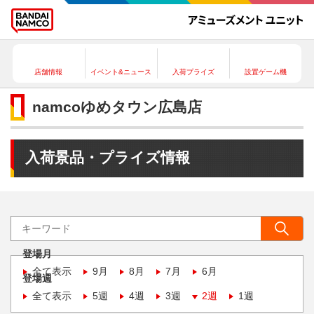
店舗情報
イベント&ニュース
入荷プライズ
設置ゲーム機
namcoゆめタウン広島店
入荷景品・プライズ情報
登場月
全て表示
9月
8月
7月
6月
登場週
全て表示
5週
4週
3週
2週
1週