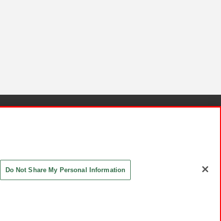
針と検証結果
お取引先さまとともに
お問い合わせ
Do Not Share My Personal Information
ASHIKI Co., Ltd. All Rights Reserved.