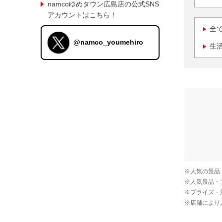
namcoゆめタウン広島店の公式SNS
アカウントはこちら！
全
@namco_youmehiro
生