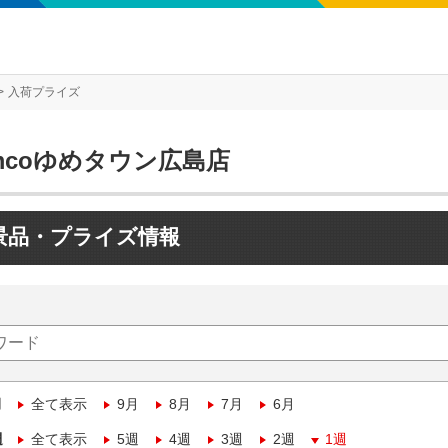
入荷プライズ
mcoゆめタウン広島店
景品・プライズ情報
月
全て表示
9月
8月
7月
6月
週
全て表示
5週
4週
3週
2週
1週