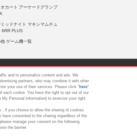
リオカート アーケードグランプ
X
岸ミッドナイト マキシマムチュ
 6RR PLUS
の他 ゲーム機一覧
サイトポリシー
プライバシーポリシー
ウェブアクセシビリティ方
raffic and to personalize content and ads. We
advertising partners, who may combine it with other
rom your use of their services. Please click "
here
"
供について
カスタマーハラスメント対応方針
よくあるご質問・
f each cookie. You have the right to opt out of our
e My Personal Information] to exercise your right.
 , if you choose to allow the sharing of cookies
to have consented to the sharing regardless of the
, please manage your consent on the following
lose the banner.
ndai Namco Amusement Lab Inc.
©Bandai Namco Experience Inc.
©HANAY