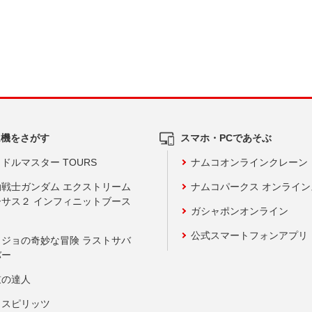
ム機をさがす
スマホ・PCであそぶ
ドルマスター TOURS
ナムコオンラインクレーン
動戦士ガンダム エクストリーム
ナムコパークス オンライ
ーサス２ インフィニットブース
ガシャポンオンライン
公式スマートフォンアプリ
ョジョの奇妙な冒険 ラストサバ
バー
鼓の達人
りスピリッツ