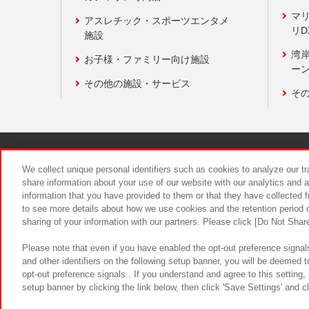
マ
アスレチック・スポーツエンタメ
リD
施設
湾
お子様・ファミリー向け施設
ーン
その他の施設・サービス
そ
関連会社
サステナビリティ
We collect unique personal identifiers such as cookies to analyze our t
share information about your use of our website with our analytics and 
information that you have provided to them or that they have collected f
食品のご提
to see more details about how we use cookies and the retention period o
sharing of your information with our partners. Please click [Do Not Shar
Please note that even if you have enabled the opt-out preference signals
and other identifiers on the following setup banner, you will be deemed 
opt-out preference signals . If you understand and agree to this setting
setup banner by clicking the link below, then click 'Save Settings' and c
©Bandai Namco Amusement Inc.
©Ba