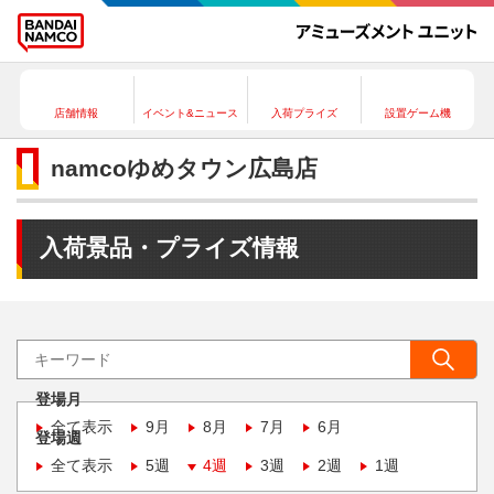
店舗情報
イベント&ニュース
入荷プライズ
設置ゲーム機
namcoゆめタウン広島店
入荷景品・プライズ情報
登場月
全て表示
9月
8月
7月
6月
登場週
全て表示
5週
4週
3週
2週
1週