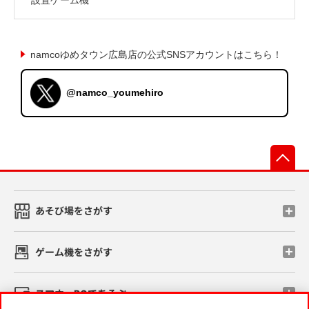
namcoゆめタウン広島店の公式SNSアカウントはこちら！
@namco_youmehiro
先
あそび場をさがす
ゲーム機をさがす
スマホ・PCであそぶ