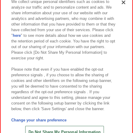
We collect unique personal identifiers such as cookies to
analyze our traffic and to personalize content and ads. We
イベント・キャンペーン
share information about your use of our website with our
analytics and advertising partners, who may combine it with
other information that you have provided to them or that they
have collected from your use of their services. Please click
"
here
" to see more details about how we use cookies and
関連会社
サステナビリティ
サイトポリシー
the retention period of each cookie. You have the right to opt
out of our sharing of your information with our partners.
プライバシーポリシー
ウェブアクセシビリティ方針と検証結果
Please click [Do Not Share My Personal Information] to
exercise your right.
お取引先さまとともに
食品のご提供について
カスタマーハラスメント対応方針
よくあるご質問・お問い合わせ
Please note that even if you have enabled the opt-out
preference signals , if you choose to allow the sharing of
cookies and other identifiers on the following setup banner,
you will be deemed to have consented to the sharing
regardless of the opt-out preference signals . If you
understand and agree to this setting, please manage your
consent on the following setup banner by clicking the link
below, then click 'Save Settings' and close the banner.
©Bandai Namco Amusement Inc.
©Bandai Namco Amusement Lab Inc.
Change your share preference
©Bandai Namco Experience Inc.
©HANAYASHIKI Co., Ltd. All Rights Reserved.
Do Not Share My Personal Information