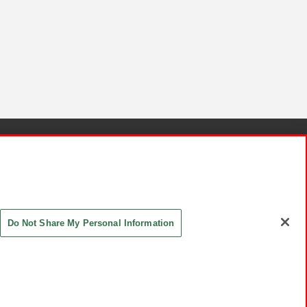
針と検証結果
お取引先さまとともに
お問い合わせ
Do Not Share My Personal Information
ASHIKI Co., Ltd. All Rights Reserved.