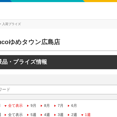
入荷プライズ
mcoゆめタウン広島店
景品・プライズ情報
月
全て表示
9月
8月
7月
6月
週
全て表示
5週
4週
3週
2週
1週