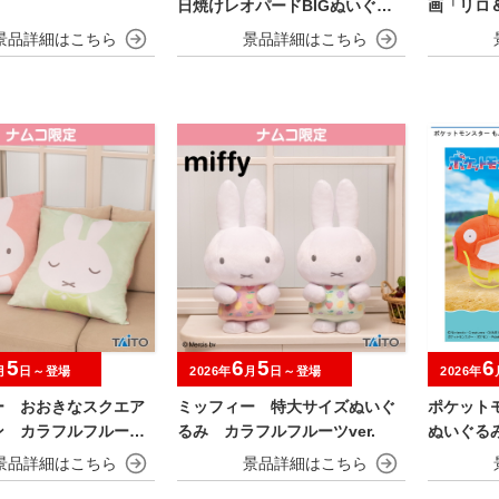
日焼けレオパードBIGぬいぐる
画「リロ
み
とBIGぬ
5
6
5
6
月
日～登場
2026年
月
日～登場
2026年
ー おおきなスクエア
ミッフィー 特大サイズぬいぐ
ポケット
ン カラフルフルーツv
るみ カラフルフルーツver.
ぬいぐる
ノコ～