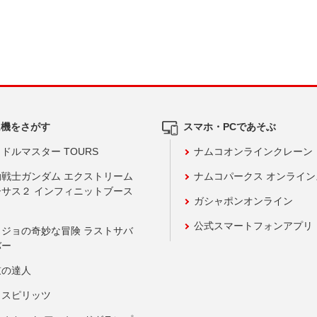
ム機をさがす
スマホ・PCであそぶ
ドルマスター TOURS
ナムコオンラインクレーン
動戦士ガンダム エクストリーム
ナムコパークス オンライ
ーサス２ インフィニットブース
ガシャポンオンライン
公式スマートフォンアプリ
ョジョの奇妙な冒険 ラストサバ
バー
鼓の達人
りスピリッツ