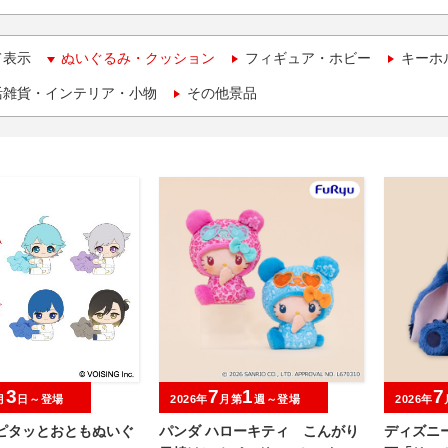
て表示
ぬいぐるみ・クッション
フィギュア・ホビー
キーホ
活雑貨・インテリア・小物
その他景品
3
7
1
7
月
日～登場
2026年
月第
週～登場
2026年
 ピタッとおともぬいぐ
パンダ ハローキティ こんがり
ディズニ