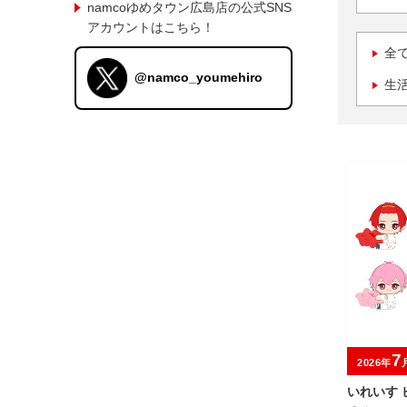
namcoゆめタウン広島店の公式SNS
アカウントはこちら！
全
@namco_youmehiro
生
7
2026年
いれいす