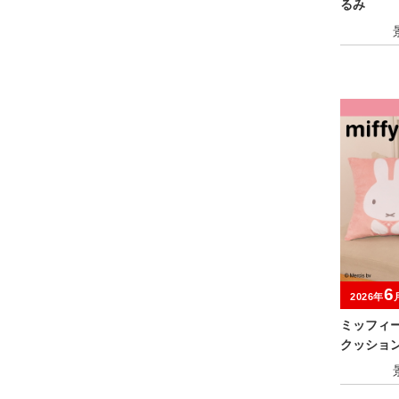
るみ
6
2026年
ミッフィ
クッショ
er.