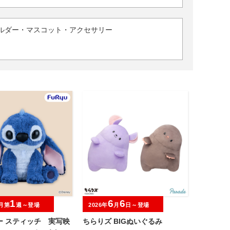
ルダー・マスコット・アクセサリー
1
6
6
月第
週～登場
2026年
月
日～登場
ー スティッチ 実写映
ちらりズ BIGぬいぐるみ