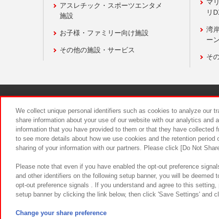
マ
アスレチック・スポーツエンタメ
リD
施設
湾
お子様・ファミリー向け施設
ーン
その他の施設・サービス
そ
関連会社
サステナビリティ
We collect unique personal identifiers such as cookies to analyze our t
share information about your use of our website with our analytics and 
information that you have provided to them or that they have collected f
食品のご提
to see more details about how we use cookies and the retention period o
sharing of your information with our partners. Please click [Do Not Shar
Please note that even if you have enabled the opt-out preference signals
and other identifiers on the following setup banner, you will be deemed 
opt-out preference signals . If you understand and agree to this setting
setup banner by clicking the link below, then click 'Save Settings' and c
©Bandai Namco Amusement Inc.
©Ba
Change your share preference