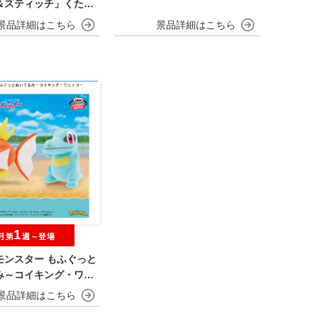
＆スティッチ」くたっ
いぐるみ
1
月第
週～登場
モンスター もふぐっと
み～コイキング・ワニ