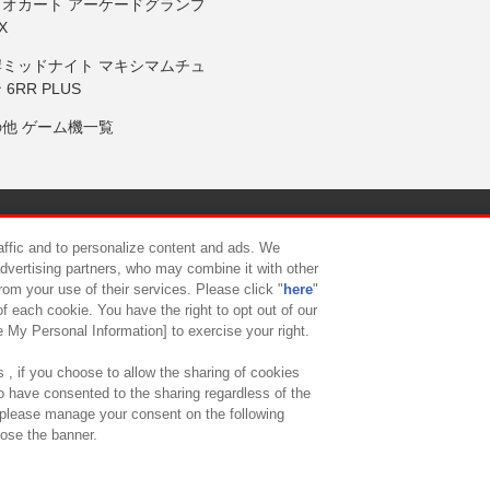
リオカート アーケードグランプ
X
岸ミッドナイト マキシマムチュ
 6RR PLUS
の他 ゲーム機一覧
サイトポリシー
プライバシーポリシー
ウェブアクセシビリティ方
raffic and to personalize content and ads. We
advertising partners, who may combine it with other
rom your use of their services. Please click "
here
"
供について
カスタマーハラスメント対応方針
よくあるご質問・
f each cookie. You have the right to opt out of our
e My Personal Information] to exercise your right.
 , if you choose to allow the sharing of cookies
to have consented to the sharing regardless of the
, please manage your consent on the following
lose the banner.
ndai Namco Amusement Lab Inc.
©Bandai Namco Experience Inc.
©HANAY