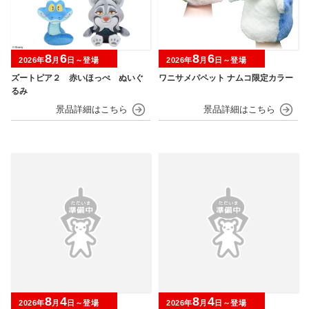
8
6
8
6
2026年
月
日～登場
2026年
月
日～登場
ズートピア２ 赤いほっぺ ぬいぐ
ワニサメパペット ナムコ限定カラー
るみ
8
4
8
4
2026年
月
日～登場
2026年
月
日～登場