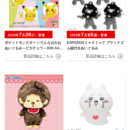
7
28
7
5
2026年
月
日～登場
2026年
月第
週～登場
ポケットモンスター いろんなおかお
EXPO2025ミャクミャク ブラックゴ
ぬいぐるみ～ピカチュウ～30th Anni
ム紐付きぬいぐるみ
versary