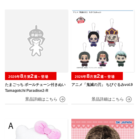
8
2
8
2
2026年
月第
週～登場
2026年
月第
週～登場
たまごっち ボールチェーン付きぬい
アニメ「鬼滅の刃」 ちびぐるみvol.9
Tamagotchi Paradise2-R