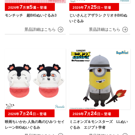
7
5
7
25
2026年
月第
週～登場
2026年
月
日～登場
モンチッチ 超BIGぬいぐるみ3
じいさんとアザラシ クリオネBIGぬ
いぐるみ
7
24
7
24
2026年
月
日～登場
2026年
月
日～登場
映画ちいかわ 人魚の島のひみつ セイ
ミニオンズ＆モンスターズ LLぬい
レーンBIGぬいぐるみ
ぐるみ エジプト学者