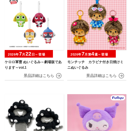
7
22
7
4
2026年
月
日～登場
2026年
月第
週～登場
ケロロ軍曹 ぬいぐるみ～劇場版であ
モンチッチ カラビナ付き日焼けミ
ります～vol.1
ニぬいぐるみ