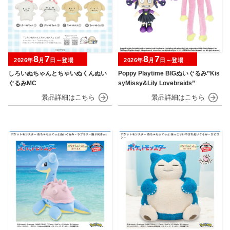
8
7
8
7
2026年
月
日～登場
2026年
月
日～登場
しろいぬちゃんとちゃいぬくんぬい
Poppy Playtime BIGぬいぐるみ”Kis
ぐるみMC
syMissy&Lily Lovebraids”