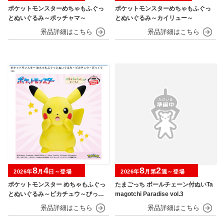
ポケットモンスターめちゃもふぐっ
ポケットモンスターめちゃもふぐっ
とぬいぐるみ～ポッチャマ～
とぬいぐるみ～カイリュー～
8
4
8
2
2026年
月
日～登場
2026年
月第
週～登場
ポケットモンスター めちゃもふぐっ
たまごっち ボールチェーン付ぬいTa
とぬいぐるみ～ピカチュウ～びっく
magotchi Paradise vol.3
りver.