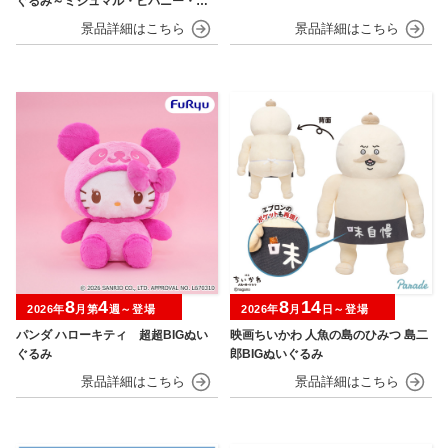
ぐるみ～ミジュマル・ヒバニー・ニ
ャオハ～
8
4
8
14
2026年
月第
週～登場
2026年
月
日～登場
パンダ ハローキティ 超超BIGぬい
映画ちいかわ 人魚の島のひみつ 島二
ぐるみ
郎BIGぬいぐるみ