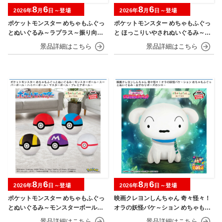
8
6
8
6
2026年
月
日～登場
2026年
月
日～登場
ポケットモンスター めちゃもふぐっ
ポケットモンスター めちゃもふぐっ
とぬいぐるみ～ラプラス～振り向きv
と ほっこりいやされぬいぐるみ～カ
er.
ビゴン～
8
6
8
6
2026年
月
日～登場
2026年
月
日～登場
ポケットモンスター めちゃもふぐっ
映画クレヨンしんちゃん 奇々怪々！
とぬいぐるみ～モンスターボール・
オラの妖怪バケ～ション めちゃもふ
スーパーボール・ハイパーボール・
ぐっとぬいぐるみ～おすわりポーズ