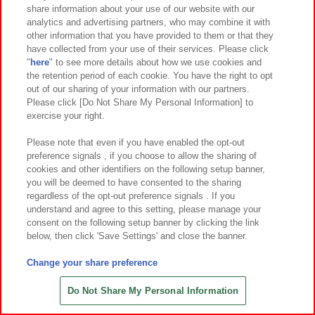
share information about your use of our website with our
7
10
7
9
2026年
月
日～登場
2026年
月
日～登場
analytics and advertising partners, who may combine it with
other information that you have provided to them or that they
くまのプーさん スーパーギガザッ
ポケットモンスター めちゃもふぐっ
have collected from your use of their services. Please click
カもちもちクッション
とぬいぐるみ～パモ～ウィンクver.
"
here
" to see more details about how we use cookies and
the retention period of each cookie. You have the right to opt
out of our sharing of your information with our partners.
Please click [Do Not Share My Personal Information] to
exercise your right.
Please note that even if you have enabled the opt-out
preference signals , if you choose to allow the sharing of
cookies and other identifiers on the following setup banner,
you will be deemed to have consented to the sharing
regardless of the opt-out preference signals . If you
understand and agree to this setting, please manage your
consent on the following setup banner by clicking the link
below, then click 'Save Settings' and close the banner.
Change your share preference
7
7
7
7
2026年
月
日～登場
2026年
月
日～登場
ポケットモンスター めちゃもふぐっ
ポケットモンスター めちゃもふぐっ
Do Not Share My Personal Information
とぬいぐるみ～ブラッキー～
とぬいぐるみ～エーフィ－～