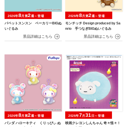
8
2
8
2
2026年
月第
週～登場
2026年
月第
週～登場
パペットスンスン ベーカリーBIGぬ
モンチッチ Design produced by Sa
いぐるみ
nrio 手つなぎBIGぬいぐるみ
8
2
7
31
2026年
月第
週～登場
2026年
月
日～登場
パンダ ハローキティ くりっぴぃ ぬ
映画クレヨンしんちゃん 奇々怪々！