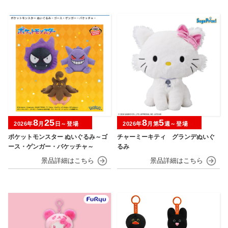
8
25
8
5
2026年
月
日～登場
2026年
月第
週～登場
ポケットモンスター ぬいぐるみ～ゴ
チャーミーキティ グランデぬいぐ
ース・ゲンガー・バケッチャ～
るみ