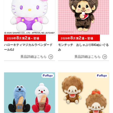
8
2
8
2
2026年
月第
週～登場
2026年
月第
週～登場
ハローキティマジカルラベンダード
モンチッチ おしゃぶりBIGぬいぐる
ールGJ
み