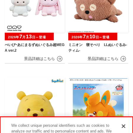
7
13
7
10
2026年
月
日～登場
2026年
月
日～登場
べいびｰあにまるずぬいぐるみ超MEG
ミニオン 寝そべり LLぬいぐるみ‐
A ver.2
ティム‐
We collect unique personal identifiers such as cookies to
analyze our traffic and to personalize content and ads. We