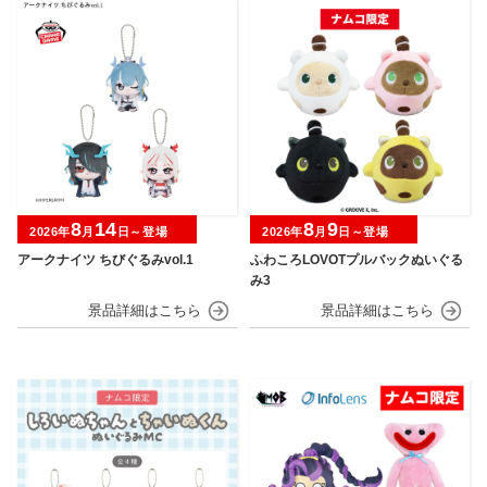
8
14
8
9
2026年
月
日～登場
2026年
月
日～登場
アークナイツ ちびぐるみvol.1
ふわころLOVOTプルバックぬいぐる
み3