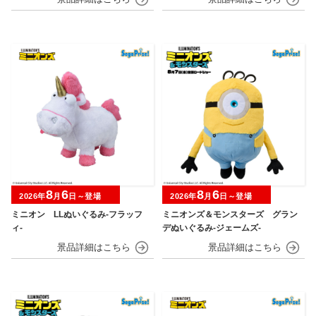
マスターボール・プレミアボール～
のシロ～
8
6
8
6
2026年
月
日～登場
2026年
月
日～登場
ミニオン LLぬいぐるみ‐フラッフ
ミニオンズ＆モンスターズ グラン
ィ‐
デぬいぐるみ‐ジェームズ‐