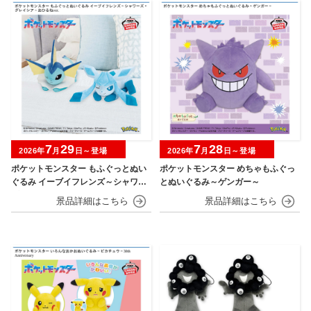
7
29
7
28
2026年
月
日～登場
2026年
月
日～登場
ポケットモンスター もふぐっとぬい
ポケットモンスター めちゃもふぐっ
ぐるみ イーブイフレンズ～シャワー
とぬいぐるみ～ゲンガー～
ズ・グレイシア～おひるねver.