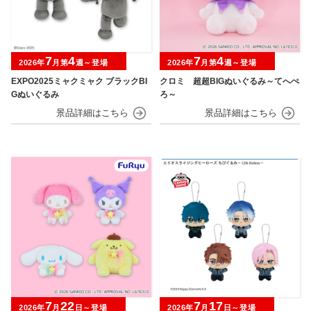
7
4
7
4
2026年
月第
週～登場
2026年
月第
週～登場
EXPO2025ミャクミャク ブラックBI
クロミ 超超BIGぬいぐるみ～てへぺ
Gぬいぐるみ
ろ～
7
22
7
17
2026年
月
日～登場
2026年
月
日～登場