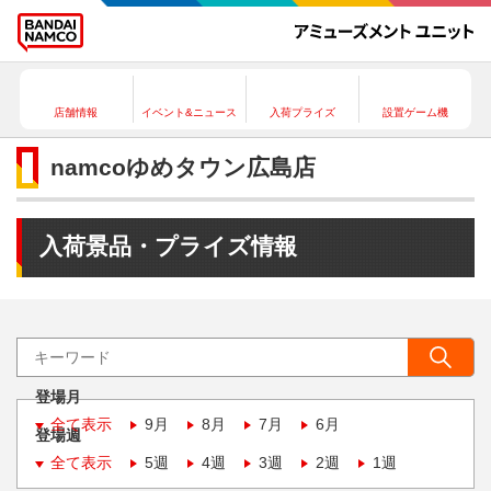
店舗情報
イベント&ニュース
入荷プライズ
設置ゲーム機
namcoゆめタウン広島店
入荷景品・プライズ情報
登場月
全て表示
9月
8月
7月
6月
登場週
全て表示
5週
4週
3週
2週
1週