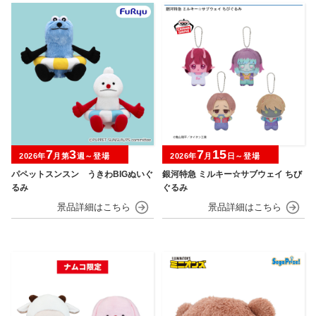
7
3
7
15
2026年
月第
週～登場
2026年
月
日～登場
パペットスンスン うきわBIGぬいぐ
銀河特急 ミルキー☆サブウェイ ちび
るみ
ぐるみ