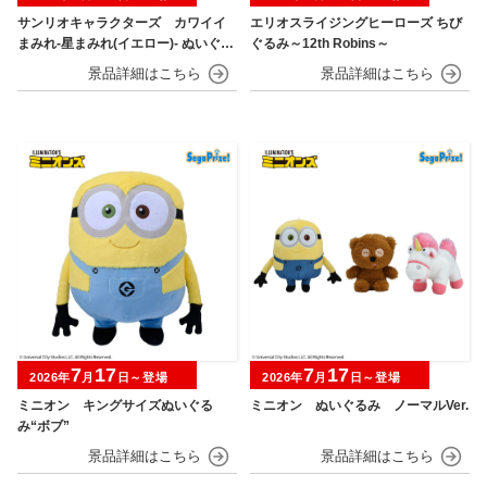
サンリオキャラクターズ カワイイ
エリオスライジングヒーローズ ちび
まみれ-星まみれ(イエロー)- ぬいぐる
ぐるみ～12th Robins～
み
7
17
7
17
2026年
月
日～登場
2026年
月
日～登場
ミニオン キングサイズぬいぐる
ミニオン ぬいぐるみ ノーマルVer.
み“ボブ”