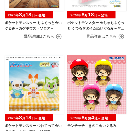
8
18
8
18
2026年
月
日～登場
2026年
月
日～登場
ポケットモンスター もふぐっとぬい
ポケットモンスター めちゃもふぐっ
ぐるみ～カゲボウズ・ゾロア～
と くつろぎタイムぬいぐるみ～ヤド
ン～
8
18
8
4
2026年
月
日～登場
2026年
月第
週～登場
ポケットモンスター つれてってぬい
モンチッチ きのこぬいぐるみ