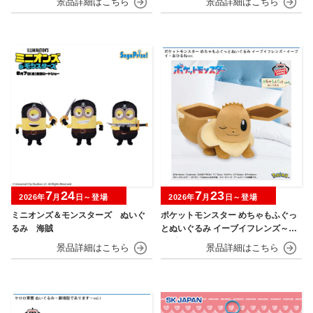
7
24
7
23
2026年
月
日～登場
2026年
月
日～登場
ミニオンズ＆モンスターズ ぬいぐ
ポケットモンスター めちゃもふぐっ
るみ 海賊
とぬいぐるみ イーブイフレンズ～イ
ーブイ～おひるねver.