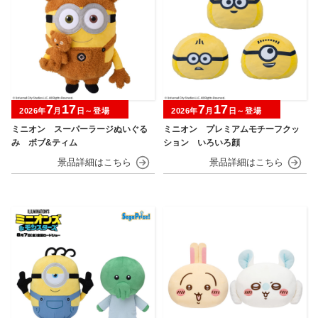
7
17
7
17
2026年
月
日～登場
2026年
月
日～登場
ミニオン スーパーラージぬいぐる
ミニオン プレミアムモチーフクッ
み ボブ&ティム
ション いろいろ顔