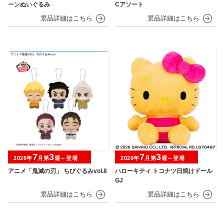
ーンぬいぐるみ
Cアソート
7
3
7
3
2026年
月第
週～登場
2026年
月第
週～登場
アニメ「鬼滅の刃」 ちびぐるみvol.8
ハローキティ トコナツ日焼けドール
GJ