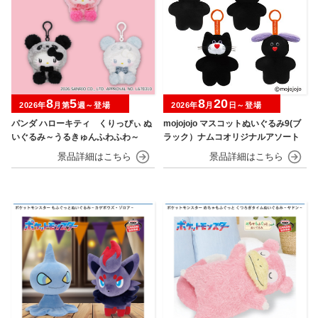
8
5
8
20
2026年
月第
週～登場
2026年
月
日～登場
パンダ ハローキティ くりっぴぃ ぬ
mojojojo マスコットぬいぐるみ9(ブ
いぐるみ～うるきゅんふわふわ～
ラック）ナムコオリジナルアソート