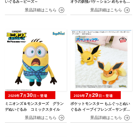
いぐるみ～ビーズ～
オラの妖怪バケ～ション めちゃもふ
ぐっとぬいぐるみ シロ
7
30
7
29
2026年
月
日～登場
2026年
月
日～登場
ミニオンズ＆モンスターズ グラン
ポケットモンスター もふぐっとぬい
デぬいぐるみ コミックスタイル
ぐるみ イーブイフレンズ～サンダー
ス・ブースター～おひるねver.