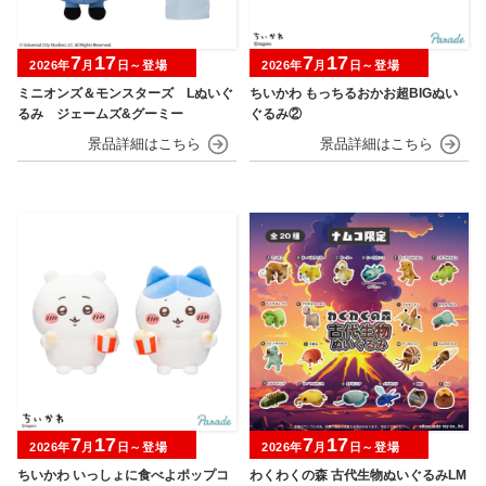
7
17
7
17
2026年
月
日～登場
2026年
月
日～登場
ミニオンズ＆モンスターズ Lぬいぐ
ちいかわ もっちるおかお超BIGぬい
るみ ジェームズ&グーミー
ぐるみ②
7
17
7
17
2026年
月
日～登場
2026年
月
日～登場
ちいかわ いっしょに食べよポップコ
わくわくの森 古代生物ぬいぐるみLM