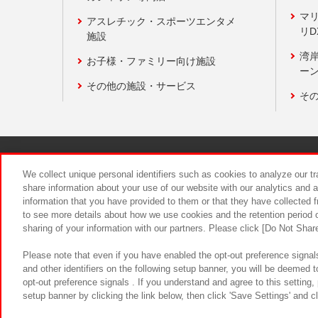
マ
アスレチック・スポーツエンタメ
リD
施設
湾
お子様・ファミリー向け施設
ーン
その他の施設・サービス
そ
関連会社
サステナビリティ
We collect unique personal identifiers such as cookies to analyze our t
share information about your use of our website with our analytics and 
information that you have provided to them or that they have collected f
食品のご提
to see more details about how we use cookies and the retention period o
sharing of your information with our partners. Please click [Do Not Shar
Please note that even if you have enabled the opt-out preference signals
and other identifiers on the following setup banner, you will be deemed 
opt-out preference signals . If you understand and agree to this setting
setup banner by clicking the link below, then click 'Save Settings' and c
©Bandai Namco Amusement Inc.
©Ba