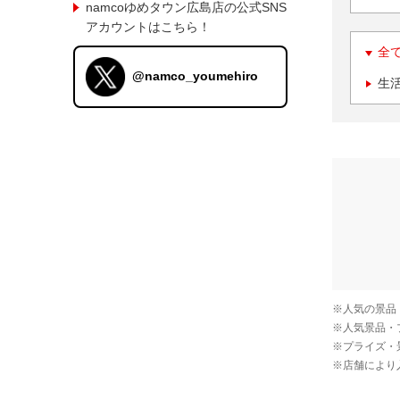
namcoゆめタウン広島店の公式SNS
アカウントはこちら！
全
@namco_youmehiro
生