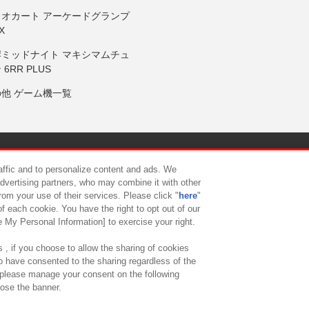
リオカート アーケードグランプ
X
岸ミッドナイト マキシマムチュ
 6RR PLUS
の他 ゲーム機一覧
サイトポリシー
プライバシーポリシー
ウェブアクセシビリティ方
raffic and to personalize content and ads. We
advertising partners, who may combine it with other
rom your use of their services. Please click "
here
"
供について
カスタマーハラスメント対応方針
よくあるご質問・
f each cookie. You have the right to opt out of our
e My Personal Information] to exercise your right.
 , if you choose to allow the sharing of cookies
to have consented to the sharing regardless of the
, please manage your consent on the following
lose the banner.
ndai Namco Amusement Lab Inc.
©Bandai Namco Experience Inc.
©HANAY