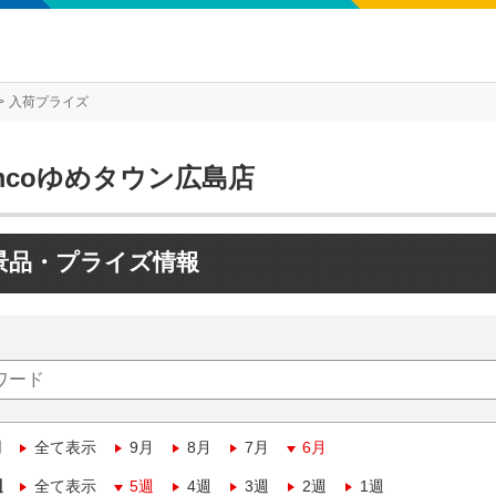
入荷プライズ
mcoゆめタウン広島店
景品・プライズ情報
月
全て表示
9月
8月
7月
6月
週
全て表示
5週
4週
3週
2週
1週