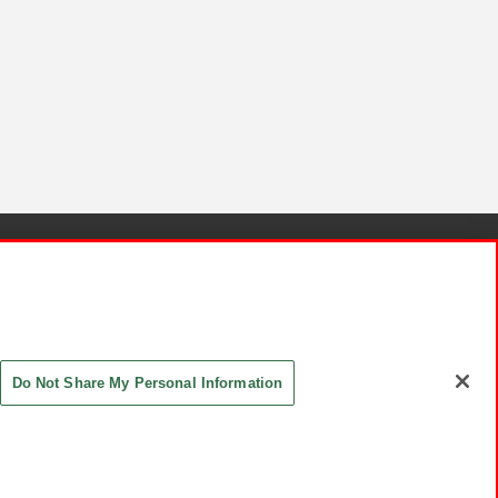
針と検証結果
お取引先さまとともに
お問い合わせ
Do Not Share My Personal Information
ASHIKI Co., Ltd. All Rights Reserved.