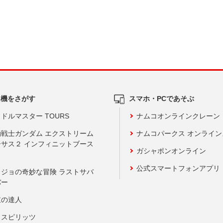
ム機をさがす
スマホ・PCであそぶ
ドルマスター TOURS
ナムコオンラインクレーン
動戦士ガンダム エクストリーム
ナムコパークス オンライ
ーサス２ インフィニットブース
ガシャポンオンライン
公式スマートフォンアプリ
ョジョの奇妙な冒険 ラストサバ
バー
鼓の達人
りスピリッツ