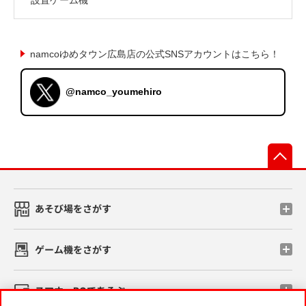
namcoゆめタウン広島店の公式SNSアカウントはこちら！
@namco_youmehiro
先
あそび場をさがす
ゲーム機をさがす
スマホ・PCであそぶ