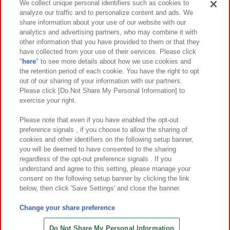
We collect unique personal identifiers such as cookies to
analyze our traffic and to personalize content and ads. We
イベント・キャンペーン
share information about your use of our website with our
analytics and advertising partners, who may combine it with
other information that you have provided to them or that they
have collected from your use of their services. Please click
"
here
" to see more details about how we use cookies and
関連会社
サステナビリティ
サイトポリシー
the retention period of each cookie. You have the right to opt
out of our sharing of your information with our partners.
プライバシーポリシー
ウェブアクセシビリティ方針と検証結果
Please click [Do Not Share My Personal Information] to
exercise your right.
お取引先さまとともに
食品のご提供について
カスタマーハラスメント対応方針
よくあるご質問・お問い合わせ
Please note that even if you have enabled the opt-out
preference signals , if you choose to allow the sharing of
cookies and other identifiers on the following setup banner,
you will be deemed to have consented to the sharing
regardless of the opt-out preference signals . If you
understand and agree to this setting, please manage your
consent on the following setup banner by clicking the link
below, then click 'Save Settings' and close the banner.
©Bandai Namco Amusement Inc.
©Bandai Namco Amusement Lab Inc.
Change your share preference
©Bandai Namco Experience Inc.
©HANAYASHIKI Co., Ltd. All Rights Reserved.
Do Not Share My Personal Information