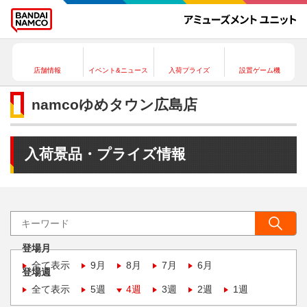
店舗情報
イベント&ニュース
入荷プライズ
設置ゲーム機
namcoゆめタウン広島店
入荷景品・プライズ情報
登場月
全て表示
9月
8月
7月
6月
登場週
全て表示
5週
4週
3週
2週
1週