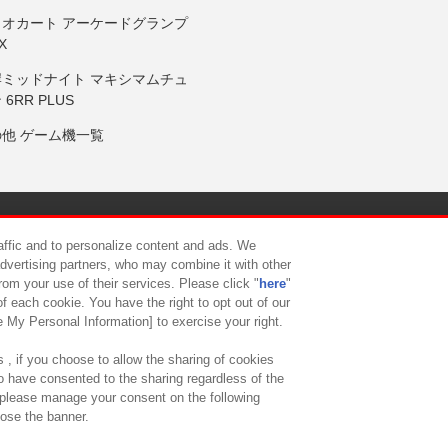
リオカート アーケードグランプ
X
岸ミッドナイト マキシマムチュ
 6RR PLUS
の他 ゲーム機一覧
サイトポリシー
プライバシーポリシー
ウェブアクセシビリティ方
raffic and to personalize content and ads. We
advertising partners, who may combine it with other
rom your use of their services. Please click "
here
"
供について
カスタマーハラスメント対応方針
よくあるご質問・
f each cookie. You have the right to opt out of our
e My Personal Information] to exercise your right.
 , if you choose to allow the sharing of cookies
to have consented to the sharing regardless of the
, please manage your consent on the following
lose the banner.
ndai Namco Amusement Lab Inc.
©Bandai Namco Experience Inc.
©HANAY