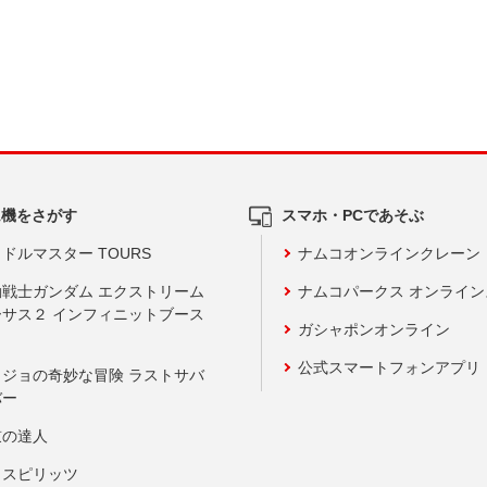
ム機をさがす
スマホ・PCであそぶ
ドルマスター TOURS
ナムコオンラインクレーン
動戦士ガンダム エクストリーム
ナムコパークス オンライ
ーサス２ インフィニットブース
ガシャポンオンライン
公式スマートフォンアプリ
ョジョの奇妙な冒険 ラストサバ
バー
鼓の達人
りスピリッツ