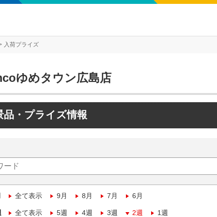
入荷プライズ
mcoゆめタウン広島店
景品・プライズ情報
月
全て表示
9月
8月
7月
6月
週
全て表示
5週
4週
3週
2週
1週