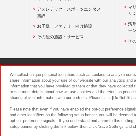
マ
アスレチック・スポーツエンタメ
リD
施設
湾
お子様・ファミリー向け施設
ーン
その他の施設・サービス
そ
関連会社
サステナビリティ
We collect unique personal identifiers such as cookies to analyze our t
share information about your use of our website with our analytics and 
information that you have provided to them or that they have collected f
食品のご提
to see more details about how we use cookies and the retention period o
sharing of your information with our partners. Please click [Do Not Shar
Please note that even if you have enabled the opt-out preference signals
and other identifiers on the following setup banner, you will be deemed 
opt-out preference signals . If you understand and agree to this setting
setup banner by clicking the link below, then click 'Save Settings' and c
©Bandai Namco Amusement Inc.
©Ba