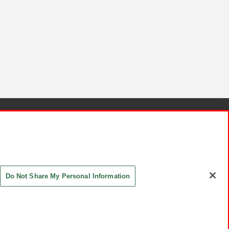
針と検証結果
お取引先さまとともに
お問い合わせ
Do Not Share My Personal Information
ASHIKI Co., Ltd. All Rights Reserved.