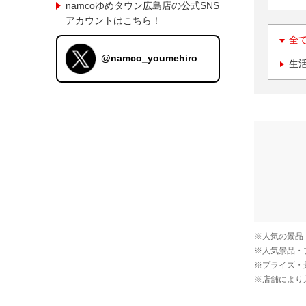
namcoゆめタウン広島店の公式SNS
アカウントはこちら！
全
@namco_youmehiro
生