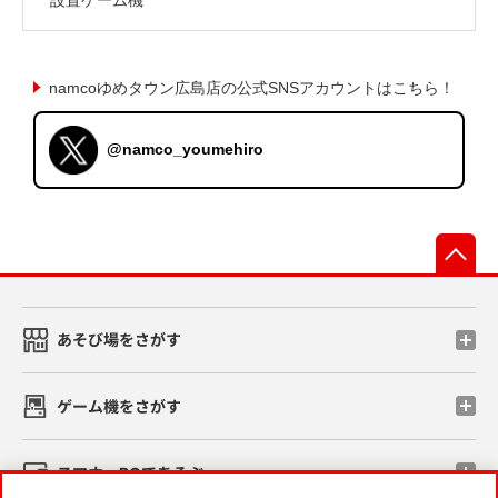
namcoゆめタウン広島店の公式SNSアカウントはこちら！
@namco_youmehiro
先
あそび場をさがす
ゲーム機をさがす
スマホ・PCであそぶ