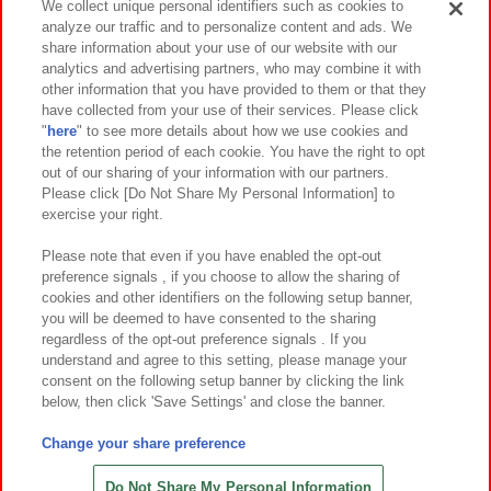
We collect unique personal identifiers such as cookies to
analyze our traffic and to personalize content and ads. We
イベント・キャンペーン
share information about your use of our website with our
analytics and advertising partners, who may combine it with
other information that you have provided to them or that they
have collected from your use of their services. Please click
"
here
" to see more details about how we use cookies and
関連会社
サステナビリティ
サイトポリシー
the retention period of each cookie. You have the right to opt
out of our sharing of your information with our partners.
プライバシーポリシー
ウェブアクセシビリティ方針と検証結果
Please click [Do Not Share My Personal Information] to
exercise your right.
お取引先さまとともに
食品のご提供について
カスタマーハラスメント対応方針
よくあるご質問・お問い合わせ
Please note that even if you have enabled the opt-out
preference signals , if you choose to allow the sharing of
cookies and other identifiers on the following setup banner,
you will be deemed to have consented to the sharing
regardless of the opt-out preference signals . If you
understand and agree to this setting, please manage your
consent on the following setup banner by clicking the link
below, then click 'Save Settings' and close the banner.
©Bandai Namco Amusement Inc.
©Bandai Namco Amusement Lab Inc.
Change your share preference
©Bandai Namco Experience Inc.
©HANAYASHIKI Co., Ltd. All Rights Reserved.
Do Not Share My Personal Information