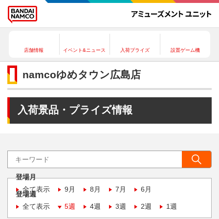
店舗情報
イベント&ニュース
入荷プライズ
設置ゲーム機
namcoゆめタウン広島店
入荷景品・プライズ情報
登場月
全て表示
9月
8月
7月
6月
登場週
全て表示
5週
4週
3週
2週
1週