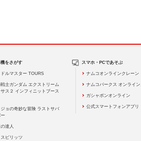
ム機をさがす
スマホ・PCであそぶ
ドルマスター TOURS
ナムコオンラインクレーン
動戦士ガンダム エクストリーム
ナムコパークス オンライ
ーサス２ インフィニットブース
ガシャポンオンライン
公式スマートフォンアプリ
ョジョの奇妙な冒険 ラストサバ
バー
鼓の達人
りスピリッツ