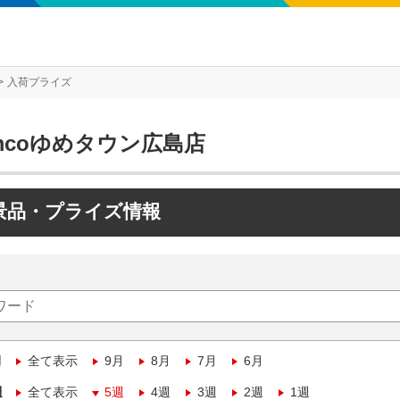
入荷プライズ
mcoゆめタウン広島店
景品・プライズ情報
月
全て表示
9月
8月
7月
6月
週
全て表示
5週
4週
3週
2週
1週