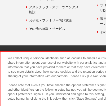
マ
アスレチック・スポーツエンタメ
リD
施設
湾
お子様・ファミリー向け施設
ーン
その他の施設・サービス
そ
関連会社
サステナビリティ
We collect unique personal identifiers such as cookies to analyze our t
share information about your use of our website with our analytics and 
information that you have provided to them or that they have collected f
食品のご提
to see more details about how we use cookies and the retention period o
sharing of your information with our partners. Please click [Do Not Shar
Please note that even if you have enabled the opt-out preference signals
and other identifiers on the following setup banner, you will be deemed 
opt-out preference signals . If you understand and agree to this setting
setup banner by clicking the link below, then click 'Save Settings' and c
©Bandai Namco Amusement Inc.
©Ba