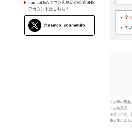
namcoゆめタウン広島店の公式SNS
アカウントはこちら！
全
@namco_youmehiro
生