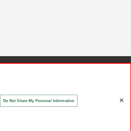
針と検証結果
お取引先さまとともに
お問い合わせ
Do Not Share My Personal Information
ASHIKI Co., Ltd. All Rights Reserved.