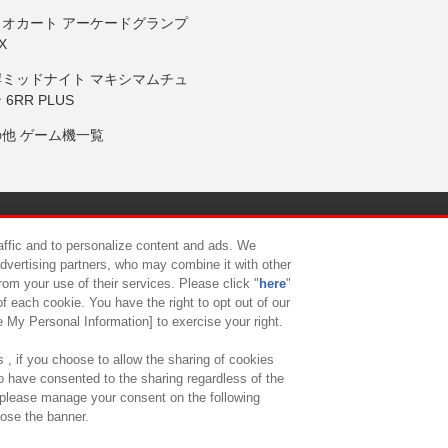
リオカート アーケードグランプ
X
岸ミッドナイト マキシマムチュ
 6RR PLUS
の他 ゲーム機一覧
サイトポリシー
プライバシーポリシー
ウェブアクセシビリティ方
raffic and to personalize content and ads. We
advertising partners, who may combine it with other
rom your use of their services. Please click "
here
"
供について
カスタマーハラスメント対応方針
よくあるご質問・
f each cookie. You have the right to opt out of our
e My Personal Information] to exercise your right.
 , if you choose to allow the sharing of cookies
to have consented to the sharing regardless of the
, please manage your consent on the following
lose the banner.
ndai Namco Amusement Lab Inc.
©Bandai Namco Experience Inc.
©HANAY