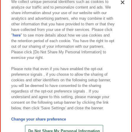
We collect unique personal identifiers such as cookies to
analyze our traffic and to personalize content and ads. We
イベント・キャンペーン
share information about your use of our website with our
analytics and advertising partners, who may combine it with
other information that you have provided to them or that they
have collected from your use of their services. Please click
"
here
" to see more details about how we use cookies and
関連会社
サステナビリティ
サイトポリシー
the retention period of each cookie. You have the right to opt
out of our sharing of your information with our partners.
プライバシーポリシー
ウェブアクセシビリティ方針と検証結果
Please click [Do Not Share My Personal Information] to
exercise your right.
お取引先さまとともに
食品のご提供について
カスタマーハラスメント対応方針
よくあるご質問・お問い合わせ
Please note that even if you have enabled the opt-out
preference signals , if you choose to allow the sharing of
cookies and other identifiers on the following setup banner,
you will be deemed to have consented to the sharing
regardless of the opt-out preference signals . If you
understand and agree to this setting, please manage your
consent on the following setup banner by clicking the link
below, then click 'Save Settings' and close the banner.
©Bandai Namco Amusement Inc.
©Bandai Namco Amusement Lab Inc.
Change your share preference
©Bandai Namco Experience Inc.
©HANAYASHIKI Co., Ltd. All Rights Reserved.
Do Not Share My Personal Information