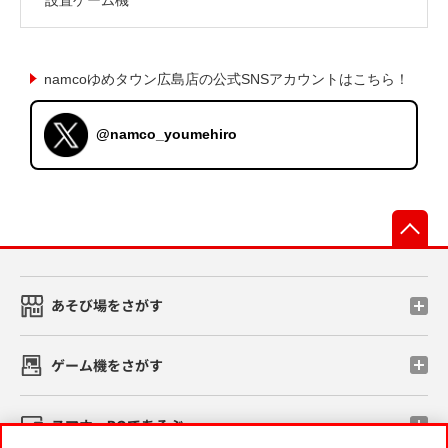
namcoゆめタウン広島店の公式SNSアカウントはこちら！
@namco_youmehiro
先
あそび場をさがす
ゲーム機をさがす
スマホ・PCであそぶ