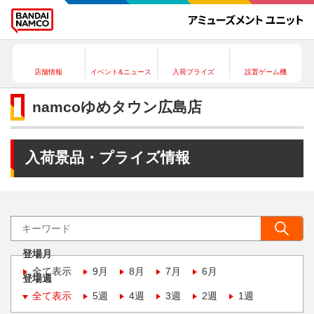
店舗情報
イベント&ニュース
入荷プライズ
設置ゲーム機
namcoゆめタウン広島店
入荷景品・プライズ情報
登場月
全て表示
9月
8月
7月
6月
登場週
全て表示
5週
4週
3週
2週
1週