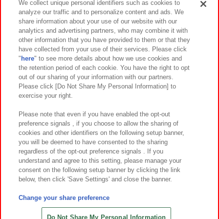
We collect unique personal identifiers such as cookies to
analyze our traffic and to personalize content and ads. We
イベント・キャンペーン
share information about your use of our website with our
analytics and advertising partners, who may combine it with
other information that you have provided to them or that they
have collected from your use of their services. Please click
"
here
" to see more details about how we use cookies and
関連会社
サステナビリティ
サイトポリシー
the retention period of each cookie. You have the right to opt
out of our sharing of your information with our partners.
プライバシーポリシー
ウェブアクセシビリティ方針と検証結果
Please click [Do Not Share My Personal Information] to
exercise your right.
お取引先さまとともに
食品のご提供について
カスタマーハラスメント対応方針
よくあるご質問・お問い合わせ
Please note that even if you have enabled the opt-out
preference signals , if you choose to allow the sharing of
cookies and other identifiers on the following setup banner,
you will be deemed to have consented to the sharing
regardless of the opt-out preference signals . If you
understand and agree to this setting, please manage your
consent on the following setup banner by clicking the link
below, then click 'Save Settings' and close the banner.
©Bandai Namco Amusement Inc.
©Bandai Namco Amusement Lab Inc.
Change your share preference
©Bandai Namco Experience Inc.
©HANAYASHIKI Co., Ltd. All Rights Reserved.
Do Not Share My Personal Information