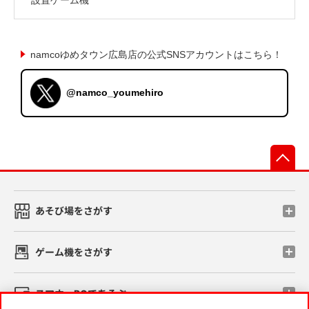
namcoゆめタウン広島店の公式SNSアカウントはこちら！
@namco_youmehiro
先
あそび場をさがす
ゲーム機をさがす
スマホ・PCであそぶ