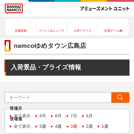
店舗情報
イベント&ニュース
入荷プライズ
設置ゲーム機
namcoゆめタウン広島店
入荷景品・プライズ情報
登場月
全て表示
9月
8月
7月
6月
登場週
全て表示
5週
4週
3週
2週
1週