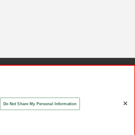
針と検証結果
お取引先さまとともに
お問い合わせ
Do Not Share My Personal Information
ASHIKI Co., Ltd. All Rights Reserved.