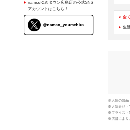
namcoゆめタウン広島店の公式SNS
アカウントはこちら！
全
@namco_youmehiro
生