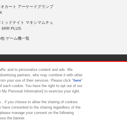
リオカート アーケードグランプ
X
岸ミッドナイト マキシマムチュ
 6RR PLUS
の他 ゲーム機一覧
サイトポリシー
プライバシーポリシー
ウェブアクセシビリティ方
raffic and to personalize content and ads. We
advertising partners, who may combine it with other
rom your use of their services. Please click "
here
"
供について
カスタマーハラスメント対応方針
よくあるご質問・
f each cookie. You have the right to opt out of our
e My Personal Information] to exercise your right.
 , if you choose to allow the sharing of cookies
to have consented to the sharing regardless of the
, please manage your consent on the following
lose the banner.
ndai Namco Amusement Lab Inc.
©Bandai Namco Experience Inc.
©HANAY