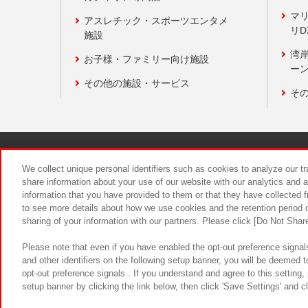
マ
アスレチック・スポーツエンタメ
リD
施設
湾
お子様・ファミリー向け施設
ーン
その他の施設・サービス
そ
関連会社
サステナビリティ
We collect unique personal identifiers such as cookies to analyze our t
share information about your use of our website with our analytics and 
information that you have provided to them or that they have collected f
食品のご提
to see more details about how we use cookies and the retention period o
sharing of your information with our partners. Please click [Do Not Shar
Please note that even if you have enabled the opt-out preference signals
and other identifiers on the following setup banner, you will be deemed 
opt-out preference signals . If you understand and agree to this setting
setup banner by clicking the link below, then click 'Save Settings' and c
©Bandai Namco Amusement Inc.
©Ba