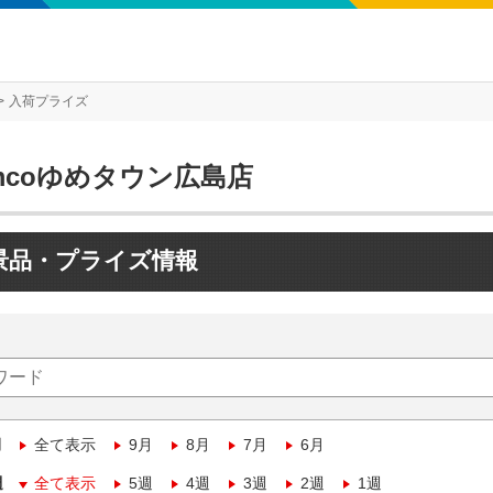
入荷プライズ
mcoゆめタウン広島店
景品・プライズ情報
月
全て表示
9月
8月
7月
6月
週
全て表示
5週
4週
3週
2週
1週