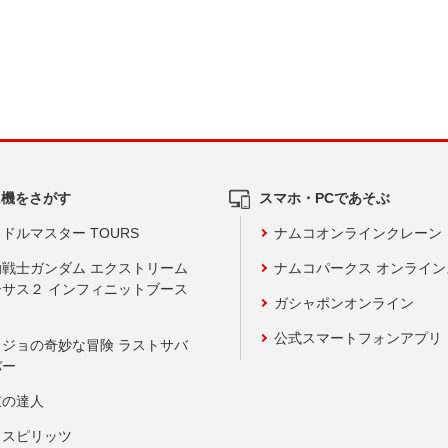
ム機をさがす
スマホ・PCであそぶ
ドルマスター TOURS
ナムコオンラインクレーン
動戦士ガンダム エクストリーム
ナムコパークス オンライ
ーサス２ インフィニットブース
ガシャポンオンライン
公式スマートフォンアプリ
ョジョの奇妙な冒険 ラストサバ
バー
鼓の達人
りスピリッツ