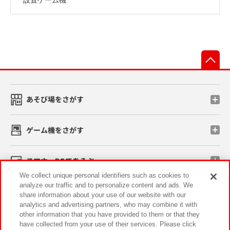
先
あそび場をさがす
ゲーム機をさがす
スマホ・PCであそぶ
We collect unique personal identifiers such as cookies to
analyze our traffic and to personalize content and ads. We
イベント・キャンペーン
share information about your use of our website with our
analytics and advertising partners, who may combine it with
other information that you have provided to them or that they
have collected from your use of their services. Please click