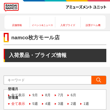
店舗情報
イベント&ニュース
入荷プライズ
設置ゲーム機
namco枚方モール店
入荷景品・プライズ情報
登場月
全て表示
9月
8月
7月
6月
登場週
全て表示
5週
4週
3週
2週
1週