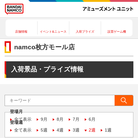
店舗情報
イベント&ニュース
入荷プライズ
設置ゲーム機
namco枚方モール店
入荷景品・プライズ情報
登場月
全て表示
9月
8月
7月
6月
登場週
全て表示
5週
4週
3週
2週
1週