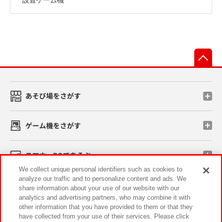
先
あそび場をさがす
ゲーム機をさがす
スマホ・PCであそぶ
We collect unique personal identifiers such as cookies to
analyze our traffic and to personalize content and ads. We
イベント・キャンペーン
share information about your use of our website with our
analytics and advertising partners, who may combine it with
other information that you have provided to them or that they
have collected from your use of their services. Please click