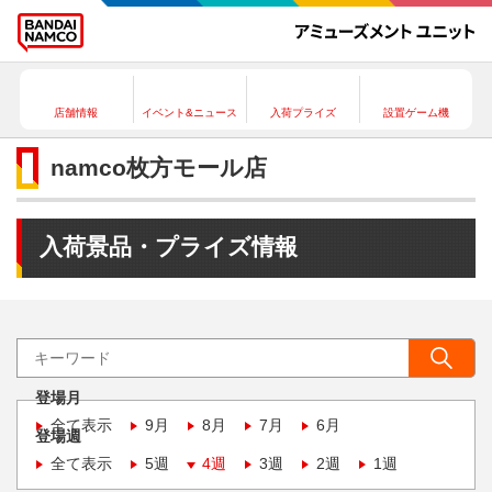
店舗情報
イベント&ニュース
入荷プライズ
設置ゲーム機
namco枚方モール店
入荷景品・プライズ情報
登場月
全て表示
9月
8月
7月
6月
登場週
全て表示
5週
4週
3週
2週
1週