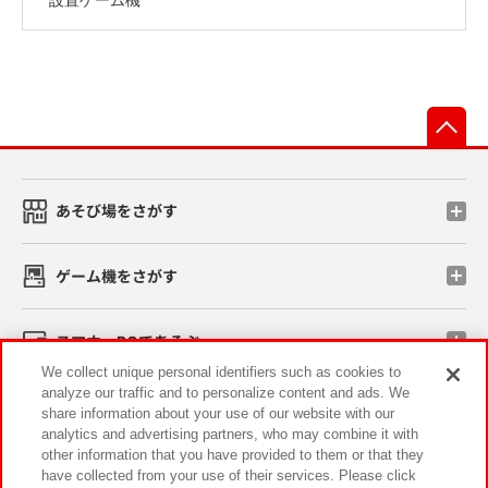
先
あそび場をさがす
ゲーム機をさがす
スマホ・PCであそぶ
We collect unique personal identifiers such as cookies to
analyze our traffic and to personalize content and ads. We
イベント・キャンペーン
share information about your use of our website with our
analytics and advertising partners, who may combine it with
other information that you have provided to them or that they
have collected from your use of their services. Please click