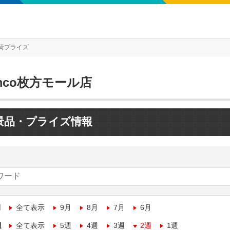
荷プライズ
mco枚方モール店
景品・プライズ情報
月
全て表示
9月
8月
7月
6月
週
全て表示
5週
4週
3週
2週
1週