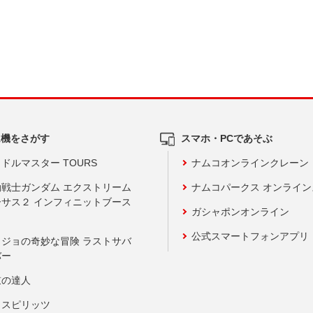
ム機をさがす
スマホ・PCであそぶ
ドルマスター TOURS
ナムコオンラインクレーン
動戦士ガンダム エクストリーム
ナムコパークス オンライ
ーサス２ インフィニットブース
ガシャポンオンライン
公式スマートフォンアプリ
ョジョの奇妙な冒険 ラストサバ
バー
鼓の達人
りスピリッツ