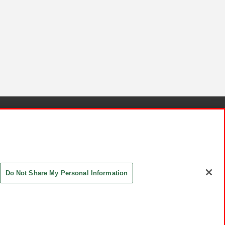
針と検証結果
お取引先さまとともに
お問い合わせ
Do Not Share My Personal Information
ASHIKI Co., Ltd. All Rights Reserved.