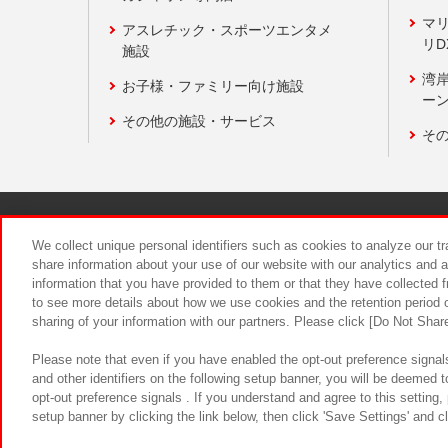
マ
アスレチック・スポーツエンタメ
リD
施設
湾
お子様・ファミリー向け施設
ーン
その他の施設・サービス
そ
関連会社
サステナビリティ
We collect unique personal identifiers such as cookies to analyze our t
share information about your use of our website with our analytics and 
information that you have provided to them or that they have collected f
食品のご提
to see more details about how we use cookies and the retention period o
sharing of your information with our partners. Please click [Do Not Shar
Please note that even if you have enabled the opt-out preference signals
and other identifiers on the following setup banner, you will be deemed 
opt-out preference signals . If you understand and agree to this setting
setup banner by clicking the link below, then click 'Save Settings' and c
©Bandai Namco Amusement Inc.
©Ba