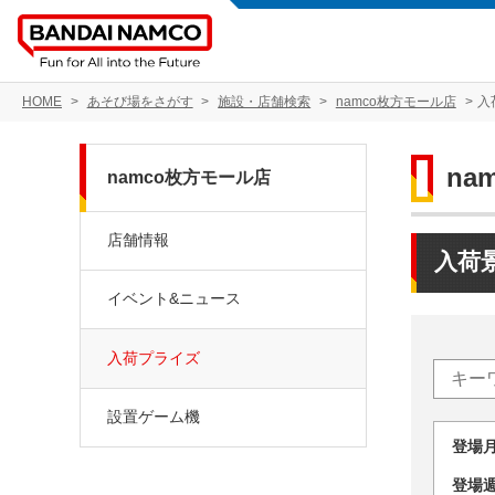
HOME
あそび場をさがす
施設・店舗検索
namco枚方モール店
入
na
namco枚方モール店
店舗情報
入荷
イベント&ニュース
入荷プライズ
設置ゲーム機
登場
登場