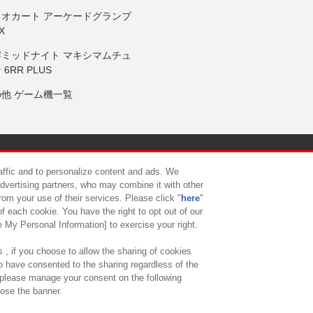
リオカート アーケードグランプ
X
岸ミッドナイト マキシマムチュ
 6RR PLUS
の他 ゲーム機一覧
サイトポリシー
プライバシーポリシー
ウェブアクセシビリティ方
raffic and to personalize content and ads. We
advertising partners, who may combine it with other
rom your use of their services. Please click "
here
"
供について
カスタマーハラスメント対応方針
よくあるご質問・
f each cookie. You have the right to opt out of our
e My Personal Information] to exercise your right.
 , if you choose to allow the sharing of cookies
to have consented to the sharing regardless of the
, please manage your consent on the following
lose the banner.
ndai Namco Amusement Lab Inc.
©Bandai Namco Experience Inc.
©HANAY