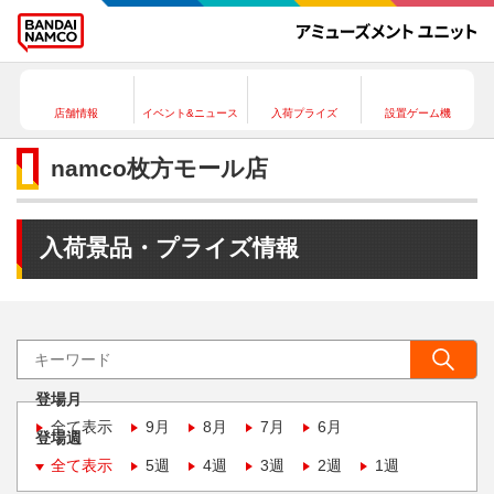
店舗情報
イベント&ニュース
入荷プライズ
設置ゲーム機
namco枚方モール店
入荷景品・プライズ情報
登場月
全て表示
9月
8月
7月
6月
登場週
全て表示
5週
4週
3週
2週
1週