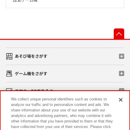
先
あそび場をさがす
ゲーム機をさがす
スマホ・PCであそぶ
We collect unique personal identifiers such as cookies to
analyze our traffic and to personalize content and ads. We
イベント・キャンペーン
share information about your use of our website with our
analytics and advertising partners, who may combine it with
other information that you have provided to them or that they
have collected from your use of their services. Please click