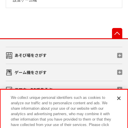
先
あそび場をさがす
ゲーム機をさがす
スマホ・PCであそぶ
We collect unique personal identifiers such as cookies to
analyze our traffic and to personalize content and ads. We
イベント・キャンペーン
share information about your use of our website with our
analytics and advertising partners, who may combine it with
other information that you have provided to them or that they
have collected from your use of their services. Please click