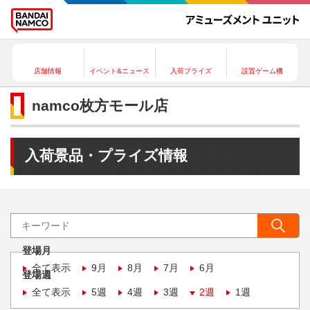
店舗情報
イベント&ニュース
入荷プライズ
設置ゲーム機
namco枚方モール店
入荷景品・プライズ情報
登場月
全て表示
9月
8月
7月
6月
登場週
全て表示
5週
4週
3週
2週
1週