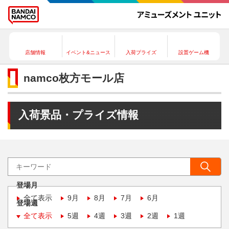
店舗情報
イベント&ニュース
入荷プライズ
設置ゲーム機
namco枚方モール店
入荷景品・プライズ情報
登場月
全て表示
9月
8月
7月
6月
登場週
全て表示
5週
4週
3週
2週
1週