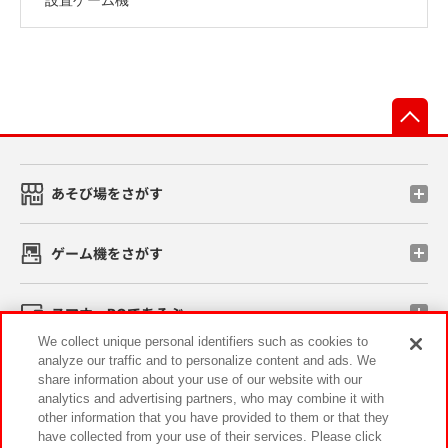
先
あそび場をさがす
ゲーム機をさがす
スマホ・PCであそぶ
We collect unique personal identifiers such as cookies to
analyze our traffic and to personalize content and ads. We
イベント・キャンペーン
share information about your use of our website with our
analytics and advertising partners, who may combine it with
other information that you have provided to them or that they
have collected from your use of their services. Please click