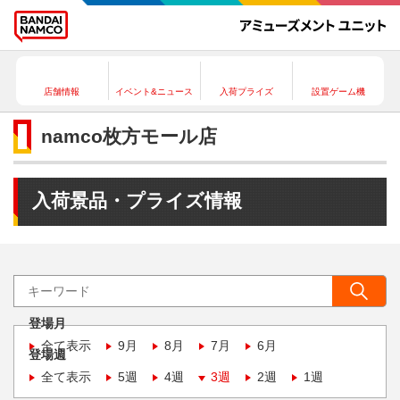
店舗情報
イベント&ニュース
入荷プライズ
設置ゲーム機
namco枚方モール店
入荷景品・プライズ情報
登場月
全て表示
9月
8月
7月
6月
登場週
全て表示
5週
4週
3週
2週
1週