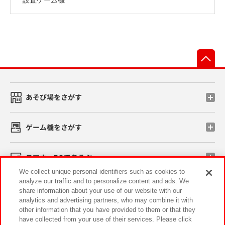
先
あそび場をさがす
ゲーム機をさがす
スマホ・PCであそぶ
We collect unique personal identifiers such as cookies to
analyze our traffic and to personalize content and ads. We
イベント・キャンペーン
share information about your use of our website with our
analytics and advertising partners, who may combine it with
other information that you have provided to them or that they
have collected from your use of their services. Please click