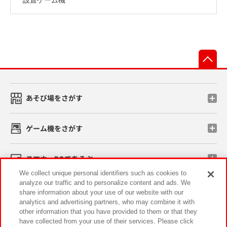
先
あそび場をさがす
ゲーム機をさがす
スマホ・PCであそぶ
We collect unique personal identifiers such as cookies to
analyze our traffic and to personalize content and ads. We
イベント・キャンペーン
share information about your use of our website with our
analytics and advertising partners, who may combine it with
other information that you have provided to them or that they
have collected from your use of their services. Please click