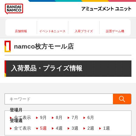
店舗情報
イベント&ニュース
入荷プライズ
設置ゲーム機
namco枚方モール店
入荷景品・プライズ情報
登場月
全て表示
9月
8月
7月
6月
登場週
全て表示
5週
4週
3週
2週
1週