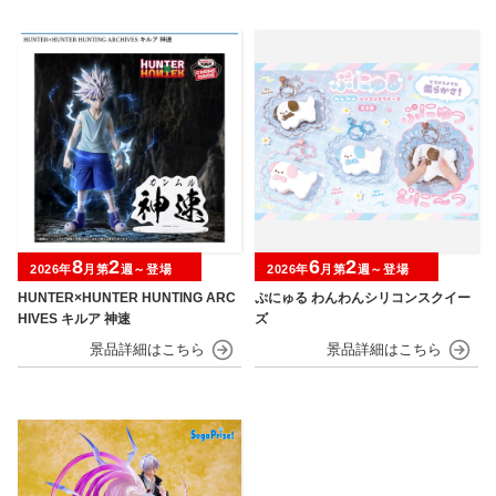
8
2
6
2
2026年
月第
週～登場
2026年
月第
週～登場
HUNTER×HUNTER HUNTING ARC
ぷにゅる わんわんシリコンスクイー
HIVES キルア 神速
ズ