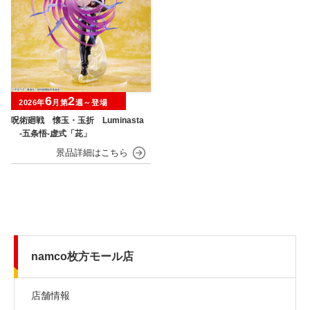
6
2
2026年
月第
週～登場
呪術廻戦 懐玉・玉折 Luminasta
‐五条悟‐虚式「茈」
namco枚方モール店
店舗情報