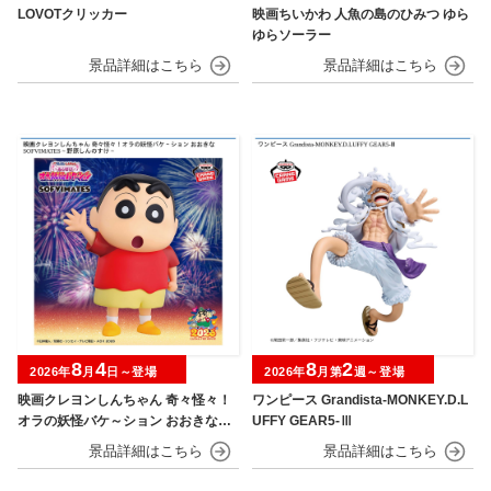
LOVOTクリッカー
映画ちいかわ 人魚の島のひみつ ゆら
ゆらソーラー
8
4
8
2
2026年
月
日～登場
2026年
月第
週～登場
映画クレヨンしんちゃん 奇々怪々！
ワンピース Grandista-MONKEY.D.L
オラの妖怪バケ～ション おおきなSO
UFFY GEAR5-Ⅲ
FVIMATES～野原しんのすけ～