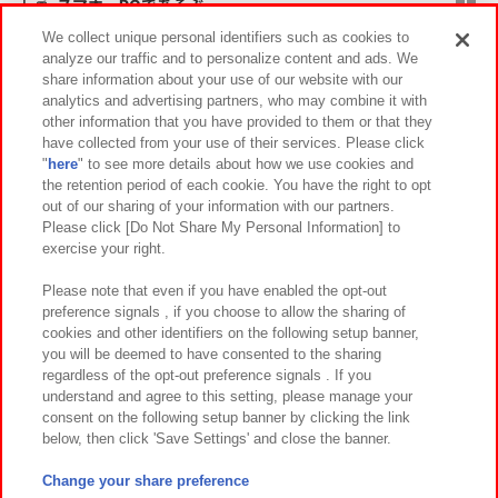
スマホ・PCであそぶ
We collect unique personal identifiers such as cookies to
analyze our traffic and to personalize content and ads. We
イベント・キャンペーン
share information about your use of our website with our
analytics and advertising partners, who may combine it with
other information that you have provided to them or that they
have collected from your use of their services. Please click
"
here
" to see more details about how we use cookies and
関連会社
サステナビリティ
サイトポリシー
the retention period of each cookie. You have the right to opt
out of our sharing of your information with our partners.
プライバシーポリシー
ウェブアクセシビリティ方針と検証結果
Please click [Do Not Share My Personal Information] to
exercise your right.
お取引先さまとともに
食品のご提供について
カスタマーハラスメント対応方針
よくあるご質問・お問い合わせ
Please note that even if you have enabled the opt-out
preference signals , if you choose to allow the sharing of
cookies and other identifiers on the following setup banner,
you will be deemed to have consented to the sharing
regardless of the opt-out preference signals . If you
understand and agree to this setting, please manage your
consent on the following setup banner by clicking the link
below, then click 'Save Settings' and close the banner.
©Bandai Namco Amusement Inc.
©Bandai Namco Amusement Lab Inc.
Change your share preference
©Bandai Namco Experience Inc.