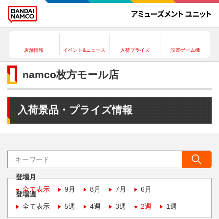
店舗情報
イベント&ニュース
入荷プライズ
設置ゲーム機
namco枚方モール店
入荷景品・プライズ情報
登場月
全て表示
9月
8月
7月
6月
登場週
全て表示
5週
4週
3週
2週
1週