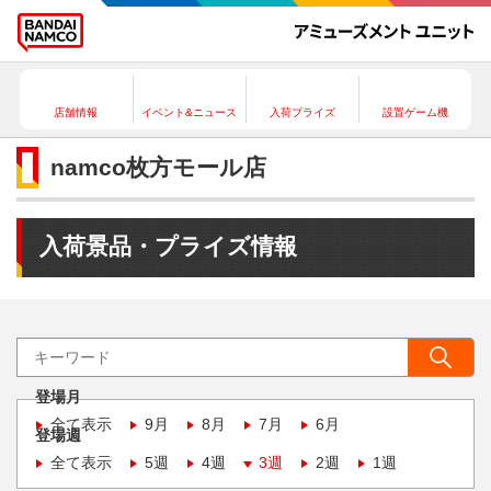
店舗情報
イベント&ニュース
入荷プライズ
設置ゲーム機
namco枚方モール店
入荷景品・プライズ情報
登場月
全て表示
9月
8月
7月
6月
登場週
全て表示
5週
4週
3週
2週
1週