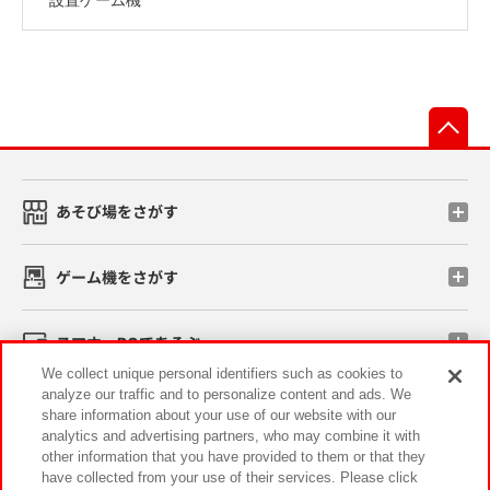
先
あそび場をさがす
ゲーム機をさがす
スマホ・PCであそぶ
We collect unique personal identifiers such as cookies to
analyze our traffic and to personalize content and ads. We
イベント・キャンペーン
share information about your use of our website with our
analytics and advertising partners, who may combine it with
other information that you have provided to them or that they
have collected from your use of their services. Please click