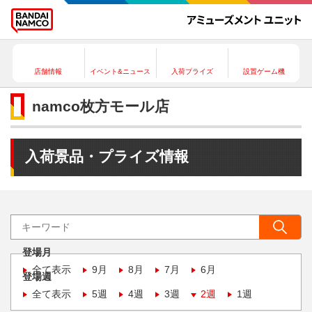
店舗情報
イベント&ニュース
入荷プライズ
設置ゲーム機
namco枚方モール店
入荷景品・プライズ情報
登場月
全て表示
9月
8月
7月
6月
登場週
全て表示
5週
4週
3週
2週
1週