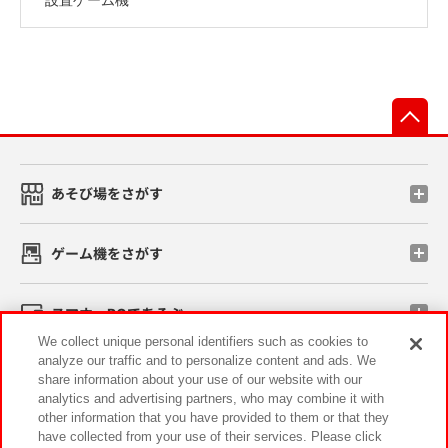
先
あそび場をさがす
ゲーム機をさがす
スマホ・PCであそぶ
We collect unique personal identifiers such as cookies to
analyze our traffic and to personalize content and ads. We
イベント・キャンペーン
share information about your use of our website with our
analytics and advertising partners, who may combine it with
other information that you have provided to them or that they
have collected from your use of their services. Please click