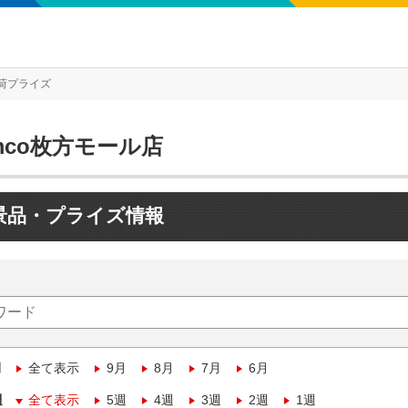
荷プライズ
mco枚方モール店
景品・プライズ情報
月
全て表示
9月
8月
7月
6月
週
全て表示
5週
4週
3週
2週
1週