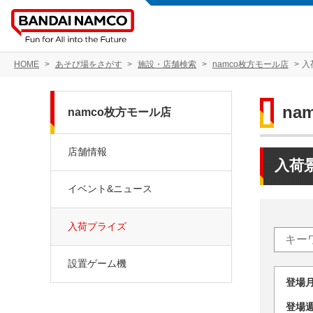
HOME
あそび場をさがす
施設・店舗検索
namco枚方モール店
入
na
namco枚方モール店
店舗情報
入荷
イベント&ニュース
入荷プライズ
設置ゲーム機
登場
登場