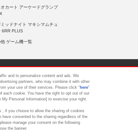
リオカート アーケードグランプ
X
岸ミッドナイト マキシマムチュ
 6RR PLUS
の他 ゲーム機一覧
サイトポリシー
プライバシーポリシー
ウェブアクセシビリティ方
raffic and to personalize content and ads. We
advertising partners, who may combine it with other
rom your use of their services. Please click "
here
"
供について
カスタマーハラスメント対応方針
よくあるご質問・
f each cookie. You have the right to opt out of our
e My Personal Information] to exercise your right.
 , if you choose to allow the sharing of cookies
to have consented to the sharing regardless of the
, please manage your consent on the following
lose the banner.
ndai Namco Amusement Lab Inc.
©Bandai Namco Experience Inc.
©HANAY