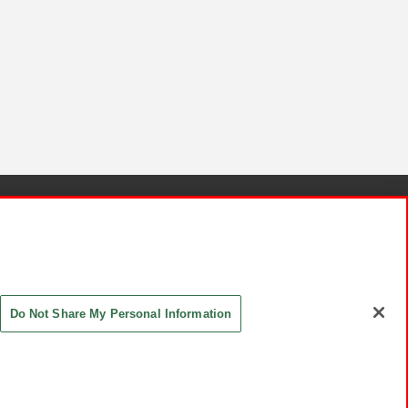
針と検証結果
お取引先さまとともに
お問い合わせ
Do Not Share My Personal Information
ASHIKI Co., Ltd. All Rights Reserved.