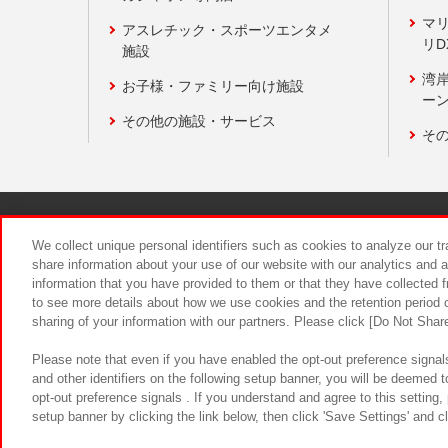
マ
アスレチック・スポーツエンタメ
リD
施設
湾
お子様・ファミリー向け施設
ーン
その他の施設・サービス
そ
関連会社
サステナビリティ
We collect unique personal identifiers such as cookies to analyze our t
share information about your use of our website with our analytics and 
information that you have provided to them or that they have collected f
食品のご提
to see more details about how we use cookies and the retention period o
sharing of your information with our partners. Please click [Do Not Shar
Please note that even if you have enabled the opt-out preference signals
and other identifiers on the following setup banner, you will be deemed 
opt-out preference signals . If you understand and agree to this setting
setup banner by clicking the link below, then click 'Save Settings' and c
©Bandai Namco Amusement Inc.
©Ba