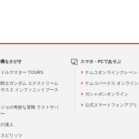
ム機をさがす
スマホ・PCであそぶ
ドルマスター TOURS
ナムコオンラインクレーン
動戦士ガンダム エクストリーム
ナムコパークス オンライ
ーサス２ インフィニットブース
ガシャポンオンライン
公式スマートフォンアプリ
ョジョの奇妙な冒険 ラストサバ
バー
鼓の達人
りスピリッツ