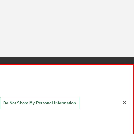
針と検証結果
お取引先さまとともに
お問い合わせ
Do Not Share My Personal Information
ASHIKI Co., Ltd. All Rights Reserved.