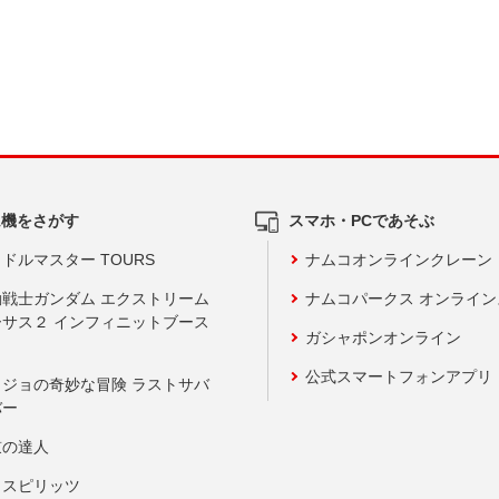
ム機をさがす
スマホ・PCであそぶ
ドルマスター TOURS
ナムコオンラインクレーン
動戦士ガンダム エクストリーム
ナムコパークス オンライ
ーサス２ インフィニットブース
ガシャポンオンライン
公式スマートフォンアプリ
ョジョの奇妙な冒険 ラストサバ
バー
鼓の達人
りスピリッツ