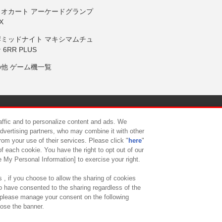
リオカート アーケードグランプ
X
岸ミッドナイト マキシマムチュ
 6RR PLUS
の他 ゲーム機一覧
サイトポリシー
プライバシーポリシー
ウェブアクセシビリティ方
raffic and to personalize content and ads. We
advertising partners, who may combine it with other
rom your use of their services. Please click "
here
"
供について
カスタマーハラスメント対応方針
よくあるご質問・
f each cookie. You have the right to opt out of our
e My Personal Information] to exercise your right.
 , if you choose to allow the sharing of cookies
to have consented to the sharing regardless of the
, please manage your consent on the following
lose the banner.
ndai Namco Amusement Lab Inc.
©Bandai Namco Experience Inc.
©HANAY