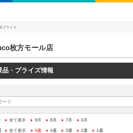
荷プライズ
mco枚方モール店
景品・プライズ情報
月
全て表示
9月
8月
7月
6月
週
全て表示
5週
4週
3週
2週
1週