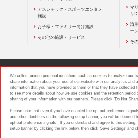
マ
アスレチック・スポーツエンタメ
リD
施設
湾
お子様・ファミリー向け施設
ーン
その他の施設・サービス
そ
関連会社
サステナビリティ
We collect unique personal identifiers such as cookies to analyze our t
share information about your use of our website with our analytics and 
information that you have provided to them or that they have collected f
食品のご提
to see more details about how we use cookies and the retention period o
sharing of your information with our partners. Please click [Do Not Shar
Please note that even if you have enabled the opt-out preference signals
and other identifiers on the following setup banner, you will be deemed 
opt-out preference signals . If you understand and agree to this setting
setup banner by clicking the link below, then click 'Save Settings' and c
©Bandai Namco Amusement Inc.
©Ba