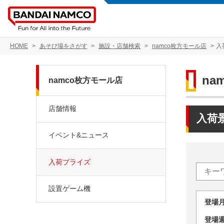
HOME
あそび場をさがす
施設・店舗検索
namco枚方モール店
入
na
namco枚方モール店
店舗情報
入荷
イベント&ニュース
入荷プライズ
設置ゲーム機
登場
登場