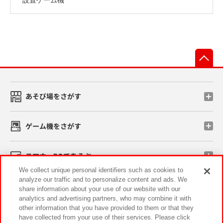
先
あそび場をさがす
ゲーム機をさがす
スマホ・PCであそぶ
We collect unique personal identifiers such as cookies to
analyze our traffic and to personalize content and ads. We
イベント・キャンペーン
share information about your use of our website with our
analytics and advertising partners, who may combine it with
other information that you have provided to them or that they
have collected from your use of their services. Please click