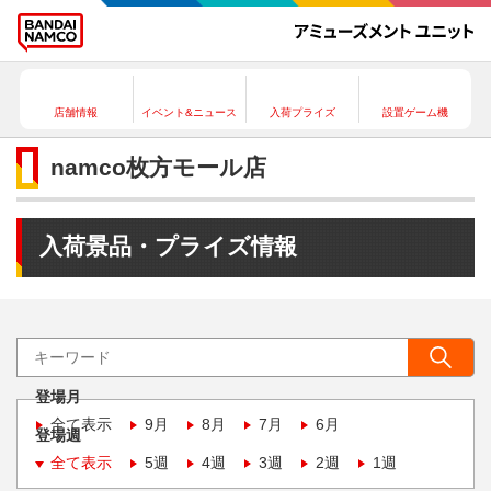
店舗情報
イベント&ニュース
入荷プライズ
設置ゲーム機
namco枚方モール店
入荷景品・プライズ情報
登場月
全て表示
9月
8月
7月
6月
登場週
全て表示
5週
4週
3週
2週
1週