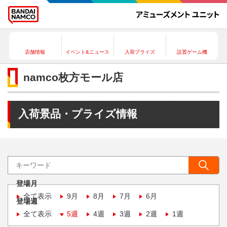
店舗情報
イベント&ニュース
入荷プライズ
設置ゲーム機
namco枚方モール店
入荷景品・プライズ情報
登場月
全て表示
9月
8月
7月
6月
登場週
全て表示
5週
4週
3週
2週
1週