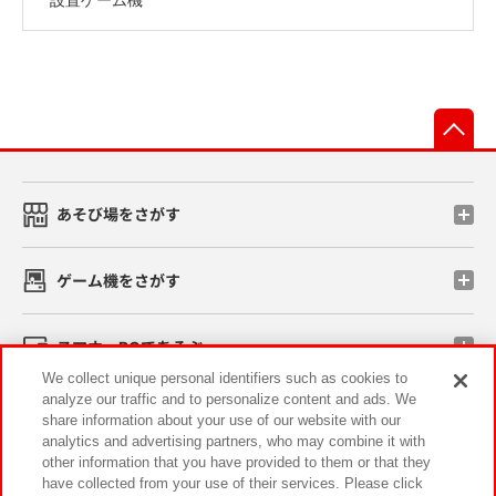
先
あそび場をさがす
ゲーム機をさがす
スマホ・PCであそぶ
We collect unique personal identifiers such as cookies to
analyze our traffic and to personalize content and ads. We
イベント・キャンペーン
share information about your use of our website with our
analytics and advertising partners, who may combine it with
other information that you have provided to them or that they
have collected from your use of their services. Please click