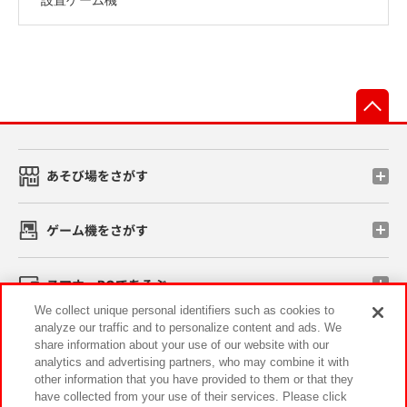
先
あそび場をさがす
ゲーム機をさがす
スマホ・PCであそぶ
We collect unique personal identifiers such as cookies to
analyze our traffic and to personalize content and ads. We
イベント・キャンペーン
share information about your use of our website with our
analytics and advertising partners, who may combine it with
other information that you have provided to them or that they
have collected from your use of their services. Please click