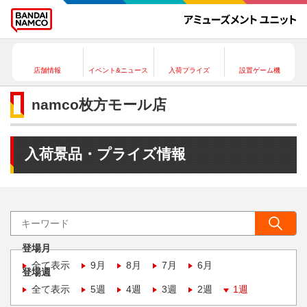
店舗情報
イベント&ニュース
入荷プライズ
設置ゲーム機
namco枚方モール店
入荷景品・プライズ情報
登場月
全て表示
9月
8月
7月
6月
登場週
全て表示
5週
4週
3週
2週
1週