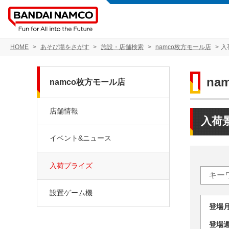
HOME
あそび場をさがす
施設・店舗検索
namco枚方モール店
入
na
namco枚方モール店
店舗情報
入荷
イベント&ニュース
入荷プライズ
設置ゲーム機
登場
登場