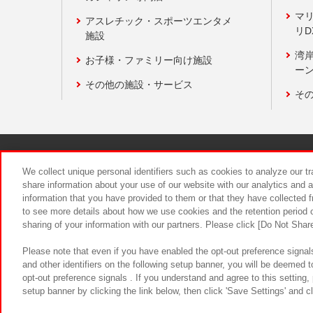
マ
アスレチック・スポーツエンタメ
リD
施設
湾
お子様・ファミリー向け施設
ーン
その他の施設・サービス
そ
関連会社
サステナビリティ
We collect unique personal identifiers such as cookies to analyze our t
share information about your use of our website with our analytics and 
information that you have provided to them or that they have collected f
食品のご提
to see more details about how we use cookies and the retention period o
sharing of your information with our partners. Please click [Do Not Shar
Please note that even if you have enabled the opt-out preference signals
and other identifiers on the following setup banner, you will be deemed 
opt-out preference signals . If you understand and agree to this setting
setup banner by clicking the link below, then click 'Save Settings' and c
©Bandai Namco Amusement Inc.
©Ba