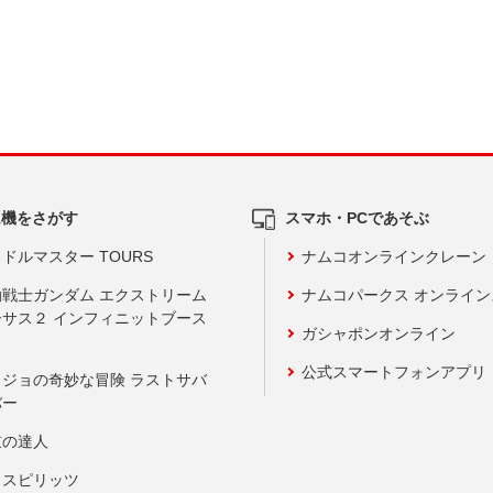
ム機をさがす
スマホ・PCであそぶ
ドルマスター TOURS
ナムコオンラインクレーン
動戦士ガンダム エクストリーム
ナムコパークス オンライ
ーサス２ インフィニットブース
ガシャポンオンライン
公式スマートフォンアプリ
ョジョの奇妙な冒険 ラストサバ
バー
鼓の達人
りスピリッツ