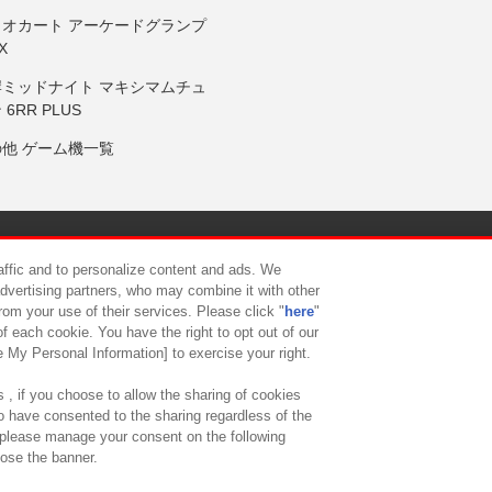
リオカート アーケードグランプ
X
岸ミッドナイト マキシマムチュ
 6RR PLUS
の他 ゲーム機一覧
サイトポリシー
プライバシーポリシー
ウェブアクセシビリティ方
raffic and to personalize content and ads. We
advertising partners, who may combine it with other
rom your use of their services. Please click "
here
"
供について
カスタマーハラスメント対応方針
よくあるご質問・
f each cookie. You have the right to opt out of our
e My Personal Information] to exercise your right.
 , if you choose to allow the sharing of cookies
to have consented to the sharing regardless of the
, please manage your consent on the following
lose the banner.
ndai Namco Amusement Lab Inc.
©Bandai Namco Experience Inc.
©HANAY