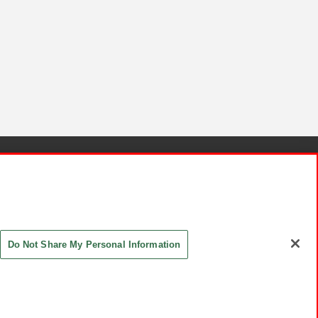
針と検証結果
お取引先さまとともに
お問い合わせ
Do Not Share My Personal Information
ASHIKI Co., Ltd. All Rights Reserved.