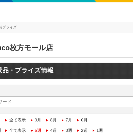
荷プライズ
mco枚方モール店
景品・プライズ情報
月
全て表示
9月
8月
7月
6月
週
全て表示
5週
4週
3週
2週
1週