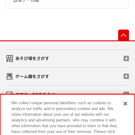
先
あそび場をさがす
ゲーム機をさがす
スマホ・PCであそぶ
We collect unique personal identifiers such as cookies to
analyze our traffic and to personalize content and ads. We
イベント・キャンペーン
share information about your use of our website with our
analytics and advertising partners, who may combine it with
other information that you have provided to them or that they
have collected from your use of their services. Please click