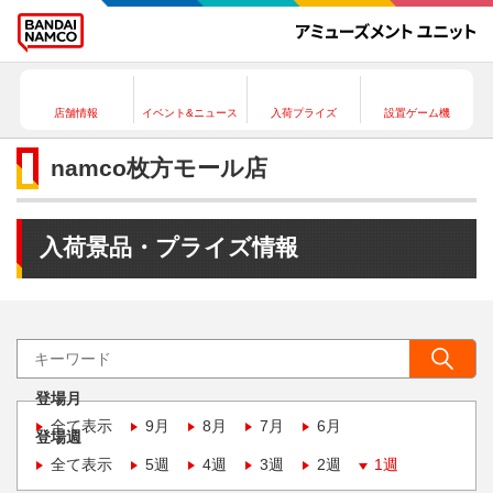
店舗情報
イベント&ニュース
入荷プライズ
設置ゲーム機
namco枚方モール店
入荷景品・プライズ情報
登場月
全て表示
9月
8月
7月
6月
登場週
全て表示
5週
4週
3週
2週
1週