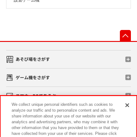
先
あそび場をさがす
ゲーム機をさがす
スマホ・PCであそぶ
We collect unique personal identifiers such as cookies to
analyze our traffic and to personalize content and ads. We
イベント・キャンペーン
share information about your use of our website with our
analytics and advertising partners, who may combine it with
other information that you have provided to them or that they
have collected from your use of their services. Please click