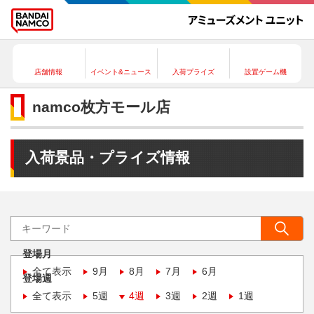
店舗情報
イベント&ニュース
入荷プライズ
設置ゲーム機
namco枚方モール店
入荷景品・プライズ情報
登場月
全て表示
9月
8月
7月
6月
登場週
全て表示
5週
4週
3週
2週
1週