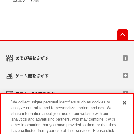
先
あそび場をさがす
ゲーム機をさがす
スマホ・PCであそぶ
We collect unique personal identifiers such as cookies to
analyze our traffic and to personalize content and ads. We
イベント・キャンペーン
share information about your use of our website with our
analytics and advertising partners, who may combine it with
other information that you have provided to them or that they
have collected from your use of their services. Please click