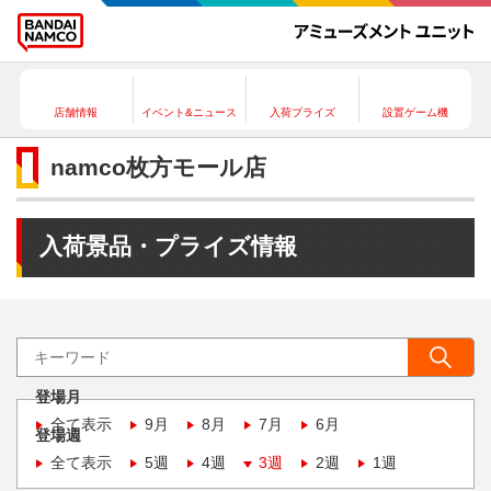
店舗情報
イベント&ニュース
入荷プライズ
設置ゲーム機
namco枚方モール店
入荷景品・プライズ情報
登場月
全て表示
9月
8月
7月
6月
登場週
全て表示
5週
4週
3週
2週
1週