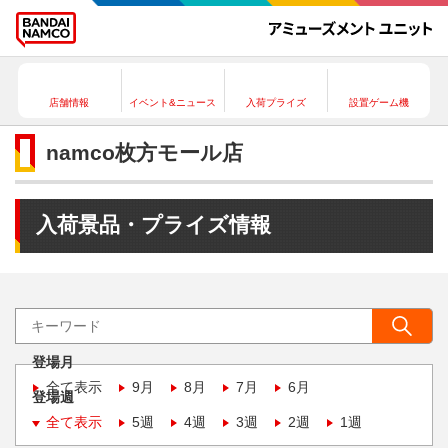
店舗情報
イベント&ニュース
入荷プライズ
設置ゲーム機
namco枚方モール店
入荷景品・プライズ情報
登場月
全て表示
9月
8月
7月
6月
登場週
全て表示
5週
4週
3週
2週
1週