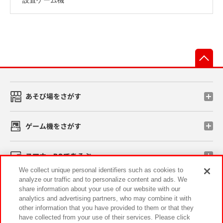
先
あそび場をさがす
ゲーム機をさがす
スマホ・PCであそぶ
We collect unique personal identifiers such as cookies to
analyze our traffic and to personalize content and ads. We
イベント・キャンペーン
share information about your use of our website with our
analytics and advertising partners, who may combine it with
other information that you have provided to them or that they
have collected from your use of their services. Please click