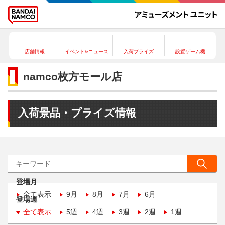
店舗情報
イベント&ニュース
入荷プライズ
設置ゲーム機
namco枚方モール店
入荷景品・プライズ情報
登場月
全て表示
9月
8月
7月
6月
登場週
全て表示
5週
4週
3週
2週
1週