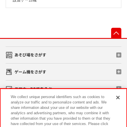
先
あそび場をさがす
ゲーム機をさがす
スマホ・PCであそぶ
We collect unique personal identifiers such as cookies to
analyze our traffic and to personalize content and ads. We
イベント・キャンペーン
share information about your use of our website with our
analytics and advertising partners, who may combine it with
other information that you have provided to them or that they
have collected from your use of their services. Please click