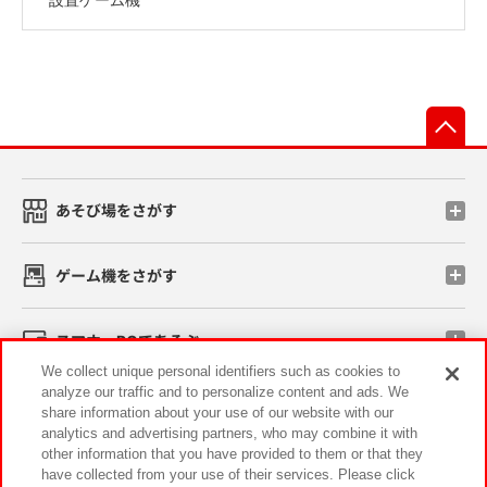
先
あそび場をさがす
ゲーム機をさがす
スマホ・PCであそぶ
We collect unique personal identifiers such as cookies to
analyze our traffic and to personalize content and ads. We
イベント・キャンペーン
share information about your use of our website with our
analytics and advertising partners, who may combine it with
other information that you have provided to them or that they
have collected from your use of their services. Please click