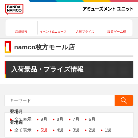
店舗情報
イベント&ニュース
入荷プライズ
設置ゲーム機
namco枚方モール店
入荷景品・プライズ情報
登場月
全て表示
9月
8月
7月
6月
登場週
全て表示
5週
4週
3週
2週
1週